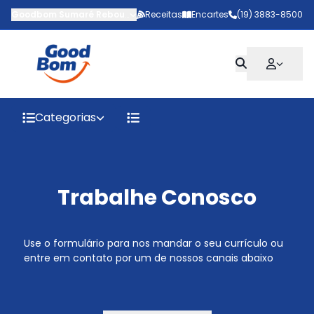
Goodbom Sumaré Rebouças
-
Receitas
Avenida Rebouças
Encartes
,
(19) 3883-8500
Sumaré
-
SP
Categorias
Trabalhe Conosco
Use o formulário para nos mandar o seu currículo ou
entre em contato por um de nossos canais abaixo