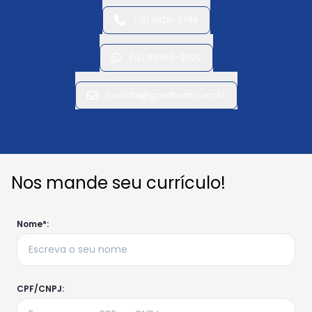
(19) 3828-9798
(19) 99956-3009
contato@goodbom.com.br
Nos mande seu currículo!
Nome*:
CPF/CNPJ: