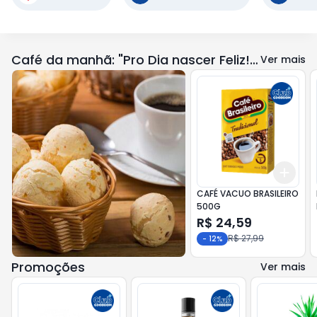
Café da manhã: "Pro Dia nascer Feliz!" ☕️ ☀️
Ver mais
Add
+
3
CAFÉ VACUO BRASILEIRO
500G
R$ 24,59
R$ 27,99
-
12
%
Promoções
Ver mais