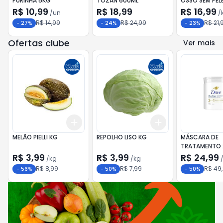
PURINHA 5KG
TOZAN 600ML
OSSO SEM PEL
R$ 10,99
R$ 18,99
R$ 16,99
/
un
/
R$ 14,99
R$ 24,99
R$ 21,
-
27
%
-
24
%
-
23
%
Ofertas clube
Ver mais
Add
Add
+
8.1
kg
+
13.5
kg
+
5.4
kg
+
9
kg
MELÃO PIELLI KG
REPOLHO LISO KG
MÁSCARA DE
TRATAMENTO 2
DOVE RECON
R$ 3,99
R$ 3,99
R$ 24,99
/
kg
/
kg
500G
R$ 8,99
R$ 7,99
R$ 49
-
56
%
-
50
%
-
50
%