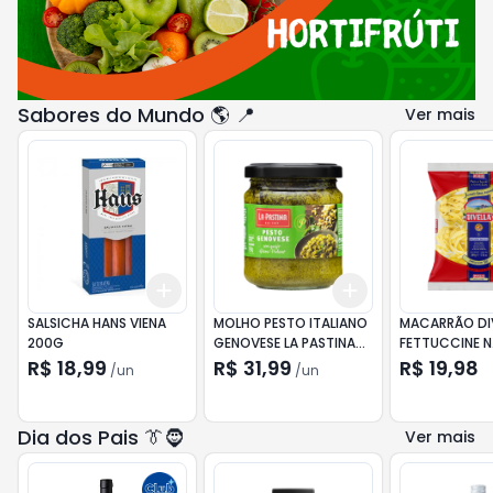
Sabores do Mundo 🌎 📍
Ver mais
Add
Add
+
3
+
5
+
10
+
3
+
5
+
10
SALSICHA HANS VIENA
MOLHO PESTO ITALIANO
MACARRÃO DI
200G
GENOVESE LA PASTINA
FETTUCCINE N
180GR
500GR
R$ 18,99
R$ 31,99
R$ 19,98
/
un
/
un
Dia dos Pais 👔🧔
Ver mais