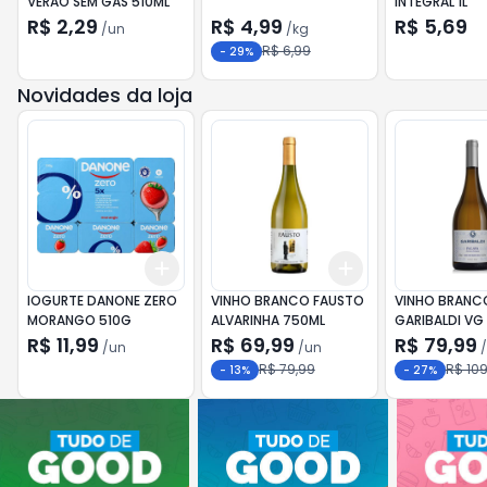
VERÃO SEM GÁS 510ML
INTEGRAL 1L
R$ 2,29
R$ 4,99
R$ 5,69
/
un
/
kg
R$ 6,99
-
29
%
Novidades da loja
Add
Add
+
3
+
5
+
10
+
3
+
5
+
10
IOGURTE DANONE ZERO
VINHO BRANCO FAUSTO
VINHO BRANC
MORANGO 510G
ALVARINHA 750ML
GARIBALDI VG
750ML
R$ 11,99
R$ 69,99
R$ 79,99
/
un
/
un
/
R$ 79,99
R$ 109
-
13
%
-
27
%