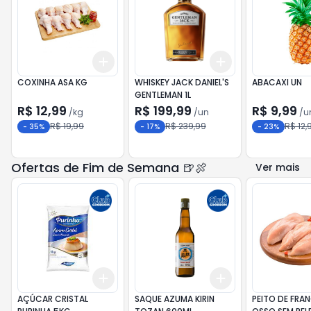
Add
Add
+
1.5
kg
+
2.5
kg
+
3
+
5
+
10
COXINHA ASA KG
WHISKEY JACK DANIEL'S
ABACAXI UN
GENTLEMAN 1L
R$ 12,99
R$ 199,99
R$ 9,99
/
kg
/
un
/
u
R$ 19,99
R$ 239,99
R$ 12,
-
35
%
-
17
%
-
23
%
Ofertas de Fim de Semana 🍺🍖
Ver mais
Add
Add
+
3
+
5
+
10
+
3
+
5
+
10
AÇÚCAR CRISTAL
SAQUE AZUMA KIRIN
PEITO DE FRA