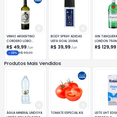
Add
Add
+
3
+
5
+
10
+
3
+
5
+
10
VINHO ARGENTINO
BODY SPRAY ADIDAS
GIN TANQUER
CORDERO LOBO
UEFA GOAL 200ML
LONDON 750M
TORRONTES 750ML
R$ 49,99
R$ 39,99
R$ 129,99
/
un
/
un
R$ 68,99
-
28
%
Produtos Mais Vendidos
Add
Add
+
3
+
5
+
10
+
0.6
kg
+
1
kg
ÁGUA MINERAL LINDOYA
TOMATE ESPECIAL KG
LEITE UHT EDG