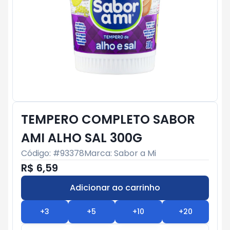
TEMPERO COMPLETO SABOR
AMI ALHO SAL 300G
Código: #
93378
Marca:
Sabor a Mi
R$ 6,59
Adicionar ao carrinho
Subtotal:
R$ 0
+
3
+
5
+
10
+
20