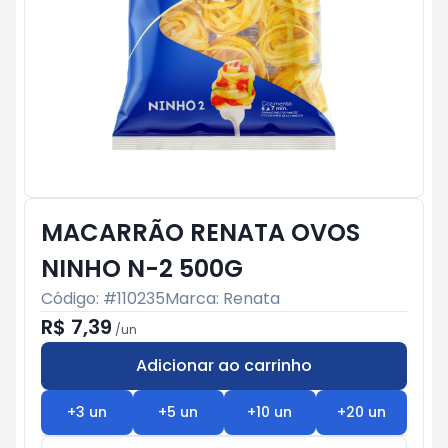
MACARRÃO RENATA OVOS
NINHO N-2 500G
Código: #
110235
Marca:
Renata
R$ 7,39
/
un
Adicionar ao carrinho
Subtotal:
R$ 0
+
3
un
+
5
un
+
10
un
+
20
un