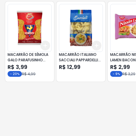
Add
Add
+
3
+
5
+
10
+
3
+
5
+
10
MACARRÃO DE SÊMOLA
MACARRÃO ITALIANO
MACARRÃO NI
GALO PARAFUSINHO
SACCIALI PAPPARDELLI
LAMEN BACON
500G
400G
R$ 3,99
R$ 12,99
R$ 2,99
R$ 4,99
R$ 3,29
-
20
%
-
9
%