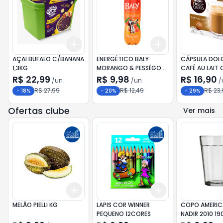
Add
Add
+
3
+
5
+
10
+
3
+
5
+
10
AÇAI BUFALO C/BANANA
ENERGÉTICO BALY
CÁPSULA DOL
1,3KG
MORANGO & PESSÊGO
CAFÉ AU LAIT COM 10
2L
CAP.
R$ 22,99
R$ 9,98
R$ 16,90
/
un
/
un
/
R$ 27,99
R$ 12,49
R$ 23,
-
18
%
-
20
%
-
29
%
Ofertas clube
Ver mais
Add
Add
+
8.1
kg
+
13.5
kg
+
3
+
5
+
10
MELÃO PIELLI KG
LAPIS COR WINNER
COPO AMERI
PEQUENO 12CORES
NADIR 2010 19