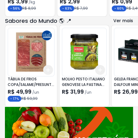
R$ 3,99
R$ 2,99
R$ 0,99
/
kg
R$ 8,99
R$ 7,99
R$ 2,4
-
56
%
-
63
%
-
60
%
Sabores do Mundo 🌎 📍
Ver mais
Add
Add
+
3
+
5
+
10
+
3
+
5
+
10
TÁBUA DE FRIOS
MOLHO PESTO ITALIANO
GELEIA FRANC
COPA/SALAME/PRESUNTO
GENOVESE LA PASTINA
DALFOUR MIN
CERATTI 150G
180GR
R$ 49,99
R$ 31,99
R$ 26,99
/
un
/
un
R$ 59,99
-
17
%