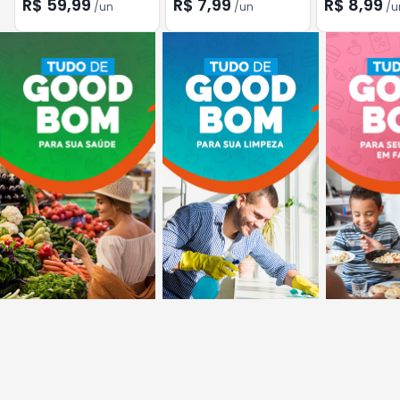
750ML
80G
R$ 59,99
R$ 7,99
R$ 8,99
/
un
/
un
/
u