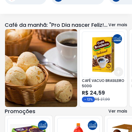
Café da manhã: "Pro Dia nascer Feliz!" ☕️ ☀️
Ver mais
Add
+
3
CAFÉ VACUO BRASILEIRO
500G
R$ 24,59
R$ 27,99
-
12
%
Promoções
Ver mais