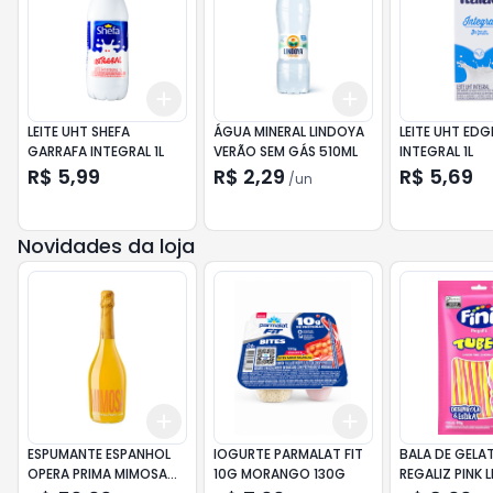
Add
Add
+
3
+
5
+
10
+
3
+
5
+
10
LEITE UHT SHEFA
ÁGUA MINERAL LINDOYA
LEITE UHT EDG
GARRAFA INTEGRAL 1L
VERÃO SEM GÁS 510ML
INTEGRAL 1L
R$ 5,99
R$ 2,29
R$ 5,69
/
un
Novidades da loja
Add
Add
+
3
+
5
+
10
+
3
+
5
+
10
ESPUMANTE ESPANHOL
IOGURTE PARMALAT FIT
BALA DE GELAT
OPERA PRIMA MIMOSA
10G MORANGO 130G
REGALIZ PINK