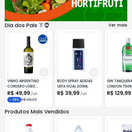
Dia dos Pais 👔🧔
Ver mais
Add
Add
+
3
+
5
+
10
+
3
+
5
+
10
VINHO ARGENTINO
BODY SPRAY ADIDAS
GIN TANQUER
CORDERO LOBO
UEFA GOAL 200ML
LONDON 750M
TORRONTES 750ML
R$ 49,99
R$ 39,99
R$ 129,99
/
un
/
un
R$ 68,99
-
28
%
Produtos Mais Vendidos