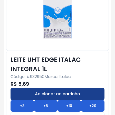
LEITE UHT EDGE ITALAC
INTEGRAL 1L
Código: #
932950
Marca:
Italac
R$ 5,69
Adicionar ao carrinho
Subtotal:
R$ 0
+
3
+
5
+
10
+
20