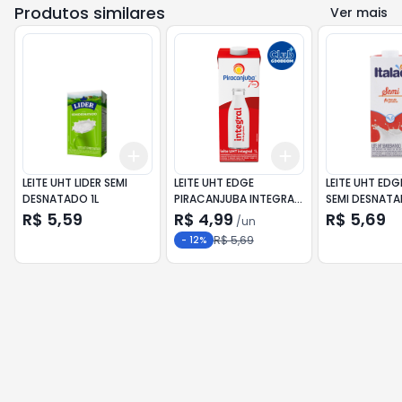
Produtos similares
Ver mais
Add
Add
+
3
+
5
+
10
+
3
+
5
+
10
LEITE UHT LIDER SEMI
LEITE UHT EDGE
LEITE UHT EDG
DESNATADO 1L
PIRACANJUBA INTEGRAL
SEMI DESNATA
1L
R$ 5,59
R$ 4,99
R$ 5,69
/
un
R$ 5,69
-
12
%