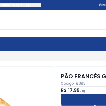
o Mazon
,
Mogi Guaçu
-
SP
Re
PÃO FRANCÊS G
Código: #
383
R$ 17,99
/
kg