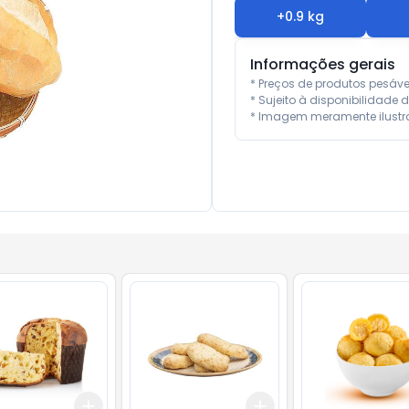
+
0.9
kg
Informações gerais
* Preços de produtos pesáv
* Sujeito à disponibilidade d
* Imagem meramente ilustra
Add
Add
.5
kg
+
3
+
5
+
10
+
0.9
kg
+
1.5
kg