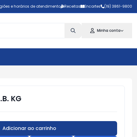
giões e horários de atendimento
Receitas
Encartes
(19) 3861-9800
Minha conta
.B. KG
Adicionar ao carrinho
Subtotal:
R$ 0,00