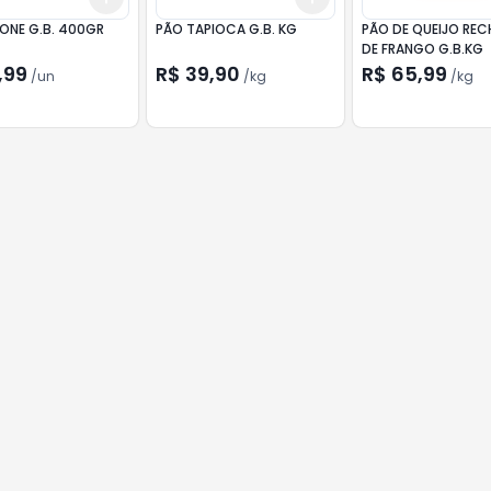
ONE G.B. 400GR
PÃO TAPIOCA G.B. KG
PÃO DE QUEIJO RE
DE FRANGO G.B.KG
,99
R$ 39,90
R$ 65,99
/
un
/
kg
/
kg