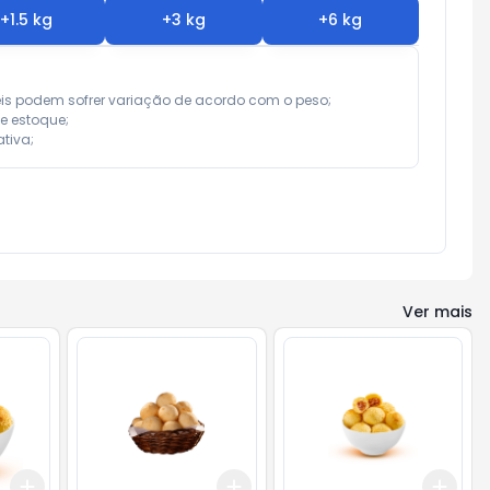
+
1.5
kg
+
3
kg
+
6
kg
eis podem sofrer variação de acordo com o peso;

e estoque;

tiva;
Ver mais
Add
Add
Add
+
0.9
kg
+
1.5
kg
+
0.3
kg
+
0.5
kg
+
0.