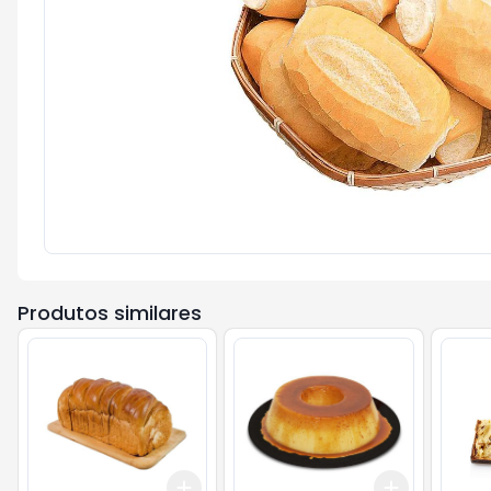
Produtos similares
Add
Add
+
1.5
kg
+
2.5
kg
+
2.1
kg
+
3