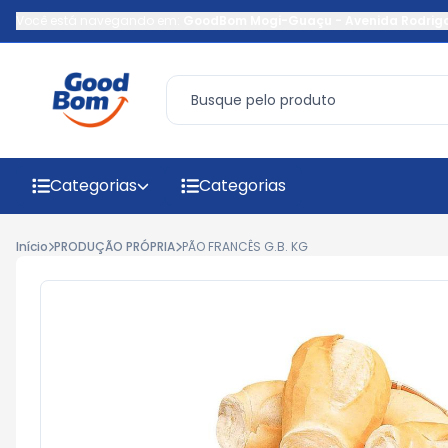
Você está navegando em:
GoodBom Mogi-Guaçu
-
Avenida Rodrig
Categorias
Categorias
Início
PRODUÇÃO PRÓPRIA
PÃO FRANCÊS G.B. KG