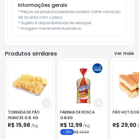
Informações gerais
* Preços de produtos pesáveis podem sofrer variação 
de acordo com o peso;

* Sujeito à disponibilidade de estoque;

* Imagem meramente ilustrativa;
Produtos similares
Ver mais
Add
Add
+
0.6
kg
+
1
kg
+
0.9
kg
+
1.5
kg
TORRADA DE PÃO
FARINHA DE ROSCA
PÃO HOT DOG 
FRANCÊS G.B. KG
G.B.KG
R$ 15,98
R$ 12,99
R$ 29,90
/
kg
/
kg
R$ 14,90
-
13
%