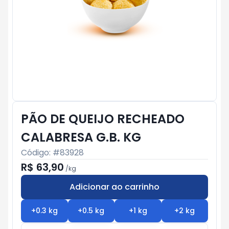
PÃO DE QUEIJO RECHEADO
CALABRESA G.B. KG
Código: #
83928
R$ 63,90
/
kg
Adicionar ao carrinho
Subtotal:
R$ 0
+
0.3
kg
+
0.5
kg
+
1
kg
+
2
kg