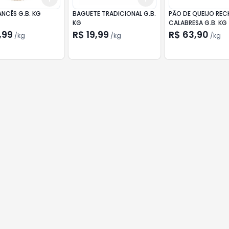
NCÊS G.B. KG
BAGUETE TRADICIONAL G.B.
PÃO DE QUEIJO RE
KG
CALABRESA G.B. KG
,99
R$ 19,99
R$ 63,90
/
kg
/
kg
/
kg