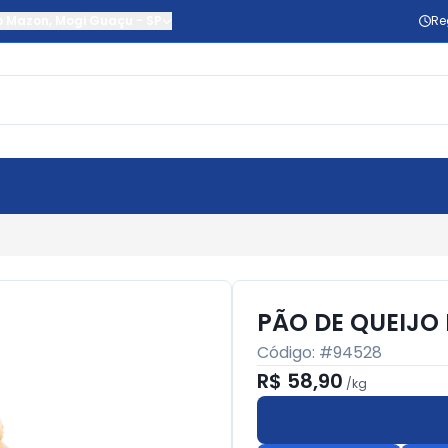
o Mazon
,
Mogi Guaçu
-
SP
Re
PÃO DE QUEIJO
Código: #
94528
R$ 58,90
/
kg