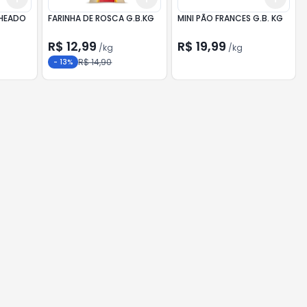
CHEADO
FARINHA DE ROSCA G.B.KG
MINI PÃO FRANCES G.B. KG
R$ 12,99
R$ 19,99
/
kg
/
kg
R$ 14,90
-
13
%