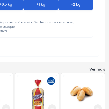
+
0.5
kg
+
1
kg
+
2
kg
eis podem sofrer variação de acordo com o peso;

e estoque;

tiva;
Ver mais
Add
Add
Add
+
0.3
kg
+
0.5
kg
+
0.9
kg
+
1.5
kg
+
0.