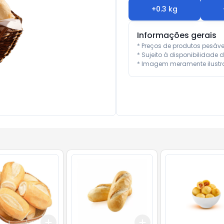
+
0.3
kg
Informações gerais
* Preços de produtos pesáv
* Sujeito à disponibilidade d
* Imagem meramente ilustra
Add
Add
.5
kg
+
0.9
kg
+
1.5
kg
+
0.6
kg
+
1
kg