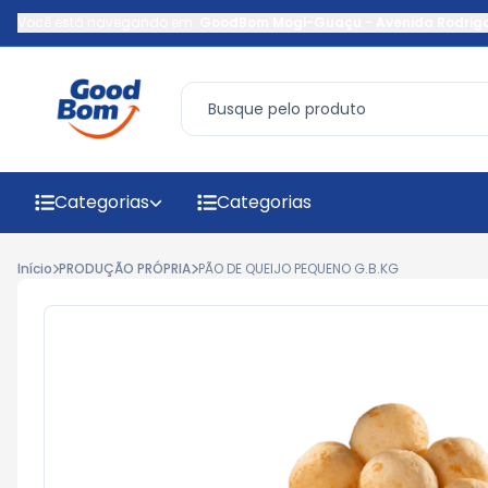
Você está navegando em:
GoodBom Mogi-Guaçu
-
Avenida Rodrig
Categorias
Categorias
Início
PRODUÇÃO PRÓPRIA
PÃO DE QUEIJO PEQUENO G.B.KG