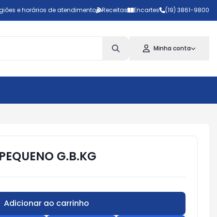
giões e horários de atendimento
Receitas
Encartes
(19) 3861-9800
Minha conta
 PEQUENO G.B.KG
Adicionar ao carrinho
Subtotal:
R$ 0,00