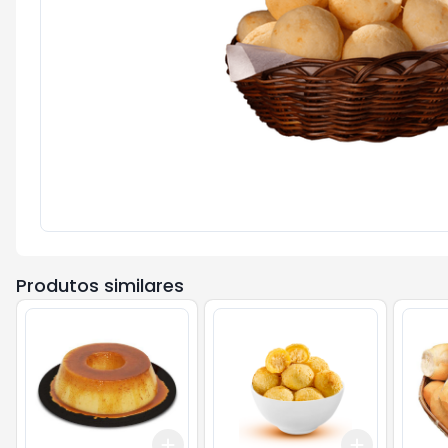
Produtos similares
Add
Add
+
2.1
kg
+
3.5
kg
+
0.9
kg
+
1