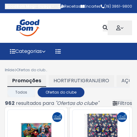
GoodBom Mogi-Guaçu
-
Avenida Rodrigo Mazon
Receitas
Encartes
,
Mogi Guaçu
(19) 3861-9800
-
SP
Categorias
Início
Ofertas do clube
Promoções
HORTIFRUTIGRANJEIRO
AÇOU
Todos
Ofertas do clube
962
resultados para
"
Ofertas do clube
"
Filtros