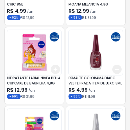
CHIC 8ML
MOANA MELANCIA 4,8G
R$ 4,99
R$ 12,99
/
un
/
un
R$ 12,99
R$ 31,99
-
62
%
-
59
%
Add
Add
+
3
+
5
+
10
+
3
HIDRATANTE LABIAL NIVEA BELLA
ESMALTE COLORAMA DIABO
CUPCAKE DE BAUNILHA 4,8G
VESTE PRADA ITEM DE LUXO 8ML
R$ 12,99
R$ 4,99
/
un
/
un
R$ 31,99
R$ 11,99
-
59
%
-
58
%