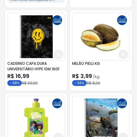
unidade
Add
Add
+
3
+
5
+
10
+
8.1
CADERNO CAPA DURA
MELÃO PIELLI KG
UNIVERSITÁRIO HYPE 10M 160F
R$ 16,99
R$ 3,99
/
kg
R$ 39,99
R$ 8,99
-
58
%
-
56
%