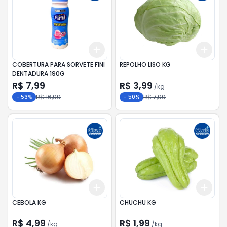
Add
Add
+
3
+
5
+
10
+
5.
COBERTURA PARA SORVETE FINI
REPOLHO LISO KG
DENTADURA 190G
R$ 7,99
R$ 3,99
/
kg
R$ 16,99
R$ 7,99
-
53
%
-
50
%
Add
Add
+
0.6
kg
+
1
kg
+
1.2
CEBOLA KG
CHUCHU KG
R$ 4,99
R$ 1,99
/
kg
/
kg