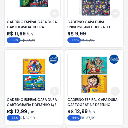
Add
Add
+
3
+
5
+
10
+
3
CADERNO ESPIRAL CAPA DURA
CADERNO CAPA DURA
CARTOGRAFIA TILIBRA
UNIVERSITÁRIO TILIBRA D+
AVENGERS ASSEMBLE 80F
FEMININO 10MT 200F
R$ 11,99
R$ 9,99
/
un
R$ 38,99
R$ 31,99
-
69
%
-
69
%
Add
Add
+
3
+
5
+
10
+
3
CADERNO ESPIRAL CAPA DURA
CADERNO ESPIRAL CAPA DURA
CARTOGRAFIA E DESENHO S/S
CARTOGRÁFIA E DESENHO
SONIC 80F
S/SONE PIE 80F
R$ 12,99
R$ 12,99
/
un
/
un
R$ 37,99
R$ 37,99
-
66
%
-
66
%