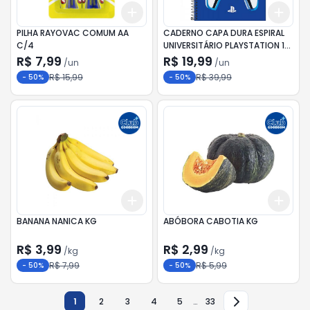
Add
Add
+
3
+
5
+
10
+
3
PILHA RAYOVAC COMUM AA
CADERNO CAPA DURA ESPIRAL
C/4
UNIVERSITÁRIO PLAYSTATION 1M
80F
R$ 7,99
R$ 19,99
/
un
/
un
R$ 15,99
R$ 39,99
-
50
%
-
50
%
Add
Add
+
0.6
kg
+
1
kg
+
6
BANANA NANICA KG
ABÓBORA CABOTIA KG
R$ 3,99
R$ 2,99
/
kg
/
kg
R$ 7,99
R$ 5,99
-
50
%
-
50
%
1
2
3
4
5
…
33