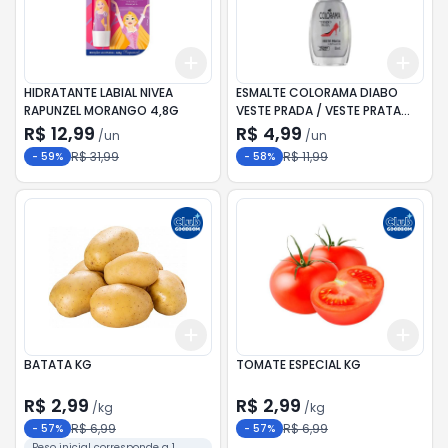
Add
Add
+
3
+
5
+
10
+
3
HIDRATANTE LABIAL NIVEA
ESMALTE COLORAMA DIABO
RAPUNZEL MORANGO 4,8G
VESTE PRADA / VESTE PRATA
8ML
R$ 12,99
R$ 4,99
/
un
/
un
R$ 31,99
R$ 11,99
-
59
%
-
58
%
Add
Add
+
0.6
kg
+
1
kg
+
0.
BATATA KG
TOMATE ESPECIAL KG
R$ 2,99
R$ 2,99
/
kg
/
kg
R$ 6,99
R$ 6,99
-
57
%
-
57
%
Peso inicial corresponde a 1