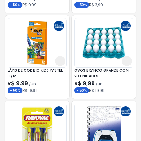
R$ 9,99
R$ 3,99
-
50
%
-
50
%
Add
Add
+
3
+
5
+
10
+
3
LÁPIS DE COR BIC KIDS PASTEL
OVOS BRANCO GRANDE COM
C/12
20 UNIDADES
R$ 9,99
R$ 9,99
/
un
/
un
R$ 19,99
R$ 19,99
-
50
%
-
50
%