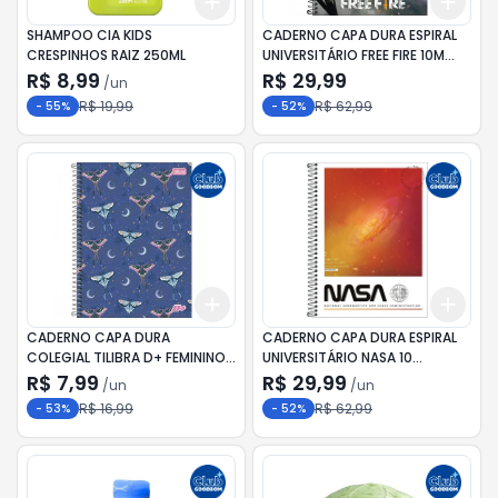
Add
Add
+
3
+
5
+
10
+
3
SHAMPOO CIA KIDS
CADERNO CAPA DURA ESPIRAL
CRESPINHOS RAIZ 250ML
UNIVERSITÁRIO FREE FIRE 10M
160F
R$ 8,99
R$ 29,99
/
un
R$ 19,99
R$ 62,99
-
55
%
-
52
%
Add
Add
+
3
+
5
+
10
+
3
CADERNO CAPA DURA
CADERNO CAPA DURA ESPIRAL
COLEGIAL TILIBRA D+ FEMININO 1
UNIVERSITÁRIO NASA 10
MATÉRIA 96F
MATÉRIAS 160F
R$ 7,99
R$ 29,99
/
un
/
un
R$ 16,99
R$ 62,99
-
53
%
-
52
%