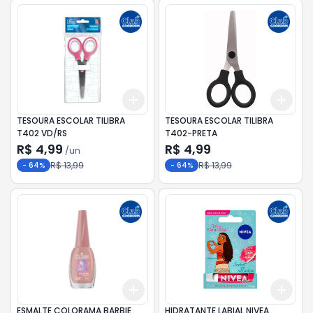
Add
Add
+
3
+
5
+
10
+
3
TESOURA ESCOLAR TILIBRA
TESOURA ESCOLAR TILIBRA
T402 VD/RS
T402-PRETA
R$ 4,99
R$ 4,99
/
un
R$ 13,99
R$ 13,99
-
64
%
-
64
%
Add
Add
+
3
+
5
+
10
+
3
ESMALTE COLORAMA BARBIE
HIDRATANTE LABIAL NIVEA