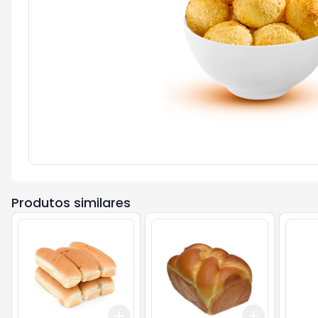
Produtos similares
Add
Add
+
1.2
kg
+
2
kg
+
1.2
kg
+
2