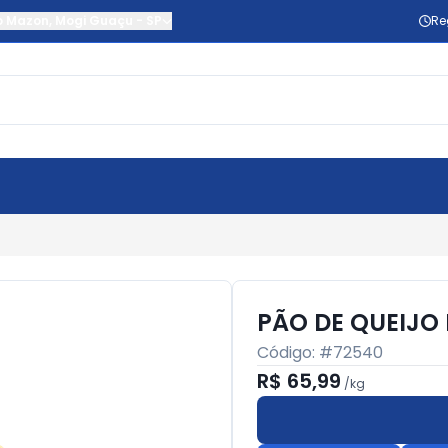
o Mazon
,
Mogi Guaçu
-
SP
Re
PÃO DE QUEIJO
Código: #
72540
R$ 65,99
/
kg