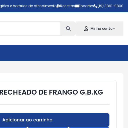
giões e horários de atendimento
Receitas
Encartes
(19) 3861-9800
Minha conta
 RECHEADO DE FRANGO G.B.KG
Adicionar ao carrinho
Subtotal:
R$ 0,00