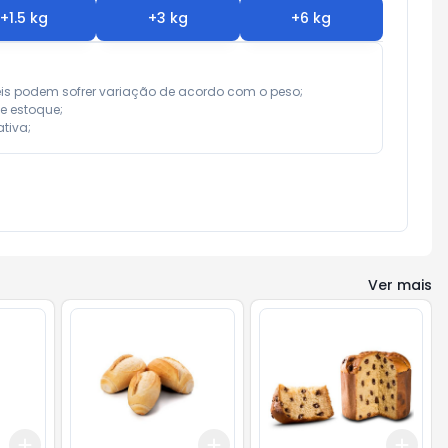
+
1.5
kg
+
3
kg
+
6
kg
eis podem sofrer variação de acordo com o peso;

e estoque;

tiva;
Ver mais
Add
Add
Add
+
0.3
kg
+
0.5
kg
+
0.3
kg
+
0.5
kg
+
3