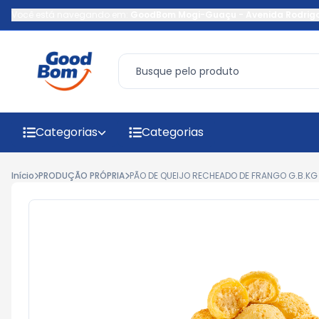
Você está navegando em:
GoodBom Mogi-Guaçu
-
Avenida Rodrig
Categorias
Categorias
Início
PRODUÇÃO PRÓPRIA
PÃO DE QUEIJO RECHEADO DE FRANGO G.B.KG