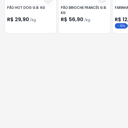
PÃO HOT DOG G.B. KG
PÃO BRIOCHE FRANCÊS G.B.
FARINH
KG
R$ 29,90
R$ 56,90
R$ 12
/
kg
/
kg
-
13
%