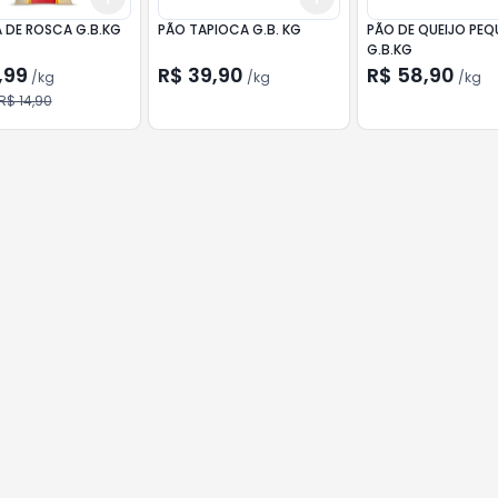
A DE ROSCA G.B.KG
PÃO TAPIOCA G.B. KG
PÃO DE QUEIJO PE
G.B.KG
,99
R$ 39,90
R$ 58,90
/
kg
/
kg
/
kg
R$ 14,90