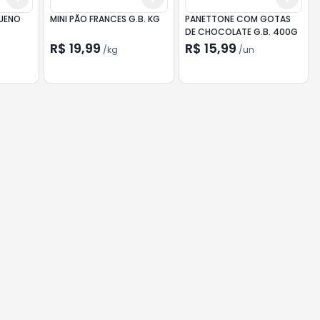
QUENO
MINI PÃO FRANCES G.B. KG
PANETTONE COM GOTAS
DE CHOCOLATE G.B. 400G
R$ 19,99
R$ 15,99
/
kg
/
un