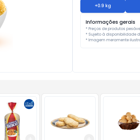
+
0.9
kg
Informações gerais
* Preços de produtos pesáv
* Sujeito à disponibilidade d
* Imagem meramente ilustra
Add
Add
kg
+
0.9
kg
+
1.5
kg
+
0.9
kg
+
1.5
kg