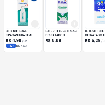
Add
Add
+
3
+
5
+
10
+
3
+
5
+
10
LEITE UHT EDGE
LEITE UHT EDGE ITALAC
LEITE UHT SHE
PIRACANJUBA SEMI
DESNATADO 1L
DESNATADO 1L
DESNATADO 1L
R$ 4,99
R$ 5,69
R$ 5,29
/
un
/
u
R$ 5,69
-
12
%