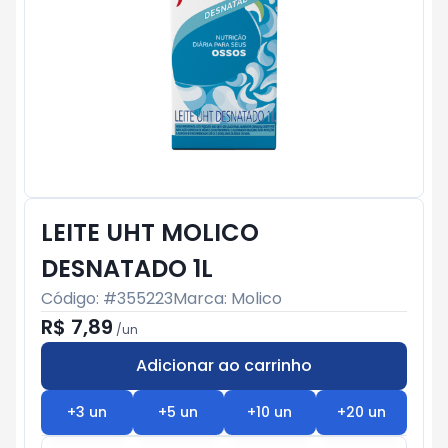
LEITE UHT MOLICO
DESNATADO 1L
Código: #
355223
Marca:
Molico
R$ 7,89
/
un
Adicionar ao carrinho
Subtotal:
R$ 0
+
3
un
+
5
un
+
10
un
+
20
un