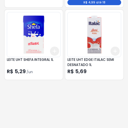
R$ 4,99 até 18
Add
Add
+
3
+
5
+
10
+
3
LEITE UHT SHEFA INTEGRAL 1L
LEITE UHT EDGE ITALAC SEMI
DESNATADO 1L
R$ 5,29
R$ 5,69
/
un