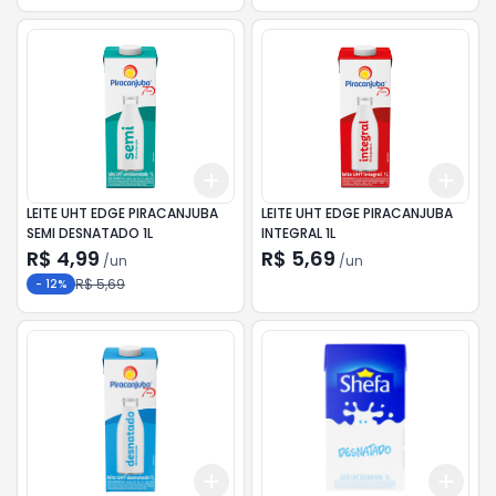
Add
Add
+
3
+
5
+
10
+
3
LEITE UHT EDGE PIRACANJUBA
LEITE UHT EDGE PIRACANJUBA
SEMI DESNATADO 1L
INTEGRAL 1L
R$ 4,99
R$ 5,69
/
un
/
un
R$ 5,69
-
12
%
Add
Add
+
3
+
5
+
10
+
3