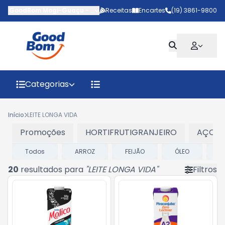
GoodBom Mogi-Guaçu
-
Avenida Rodrigo Mazon
Receitas
Encartes
,
Mogi Guaçu
(19) 3861-9800
-
SP
Categorias
Início
LEITE LONGA VIDA
Promoções
HORTIFRUTIGRANJEIRO
AÇOU
Todos
ARROZ
FEIJÃO
ÓLEO
S
20
resultados para
"
LEITE LONGA VIDA
"
Filtros