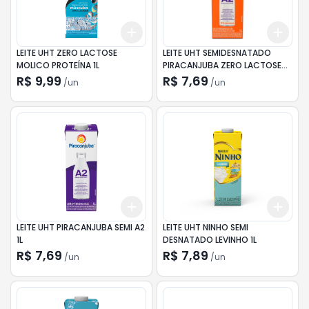
Add
Add
+
3
+
5
+
10
+
3
LEITE UHT ZERO LACTOSE
LEITE UHT SEMIDESNATADO
MOLICO PROTEÍNA 1L
PIRACANJUBA ZERO LACTOSE
A2 1L
R$ 9,99
R$ 7,69
/
un
/
un
Add
Add
+
3
+
5
+
10
+
3
LEITE UHT PIRACANJUBA SEMI A2
LEITE UHT NINHO SEMI
1L
DESNATADO LEVINHO 1L
R$ 7,69
R$ 7,89
/
un
/
un