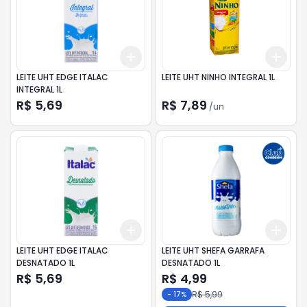
Add
Add
+
3
+
5
+
10
+
3
LEITE UHT EDGE ITALAC
LEITE UHT NINHO INTEGRAL 1L
INTEGRAL 1L
R$ 5,69
R$ 7,89
/
un
Add
Add
+
3
+
5
+
10
+
3
LEITE UHT EDGE ITALAC
LEITE UHT SHEFA GARRAFA
DESNATADO 1L
DESNATADO 1L
R$ 5,69
R$ 4,99
R$ 5,99
-
17
%