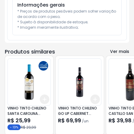
Informações gerais
* Preços de produtos pesáveis podem sofrer variação 
de acordo com o peso;

* Sujeito à disponibilidade de estoque;

* Imagem meramente ilustrativa;
Produtos similares
Ver mais
Add
Add
+
3
+
5
+
10
+
3
+
5
+
10
VINHO TINTO CHILENO
VINHO TINTO CHILENO
VINHO TINTO 
SANTA CAROLINA
GO UP CABERNET
CASTILLO SAN
RESERVADO MALBEC
SAUVIGNON 750ML
750ML
R$ 25,99
R$ 69,99
R$ 39,98
/
un
750ML
R$ 29,99
-
13
%