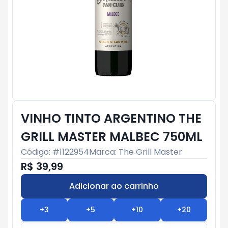
VINHO TINTO ARGENTINO THE
GRILL MASTER MALBEC 750ML
Código: #
1122954
Marca:
The Grill Master
R$ 39,99
Adicionar ao carrinho
Subtotal:
R$ 0
+
3
+
5
+
10
+
20