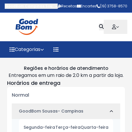
GoodBom Campinas Sousas
-
Receitas
Avenida Antônio Carlos Couto de Ba
Encartes
(19) 3758-8570
Categorias
Regiões e horários de atendimento
Entregamos em um raio de 2.0 km a partir da loja.
Horários de entrega
Normal
GoodBom Sousas- Campinas
Segunda-feira
Terça-feira
Quarta-feira