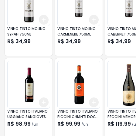
Add
Add
+
3
+
5
+
10
+
3
+
5
+
10
VINHO TINTO MOLINO
VINHO TINTO MOLINO
VINHO TINTO M
SYRAH 750ML
CARMENERE 750ML
CABERNET 750
R$ 34,99
R$ 34,99
R$ 34,99
Add
Add
+
3
+
5
+
10
+
3
+
5
+
10
VINHO TINTO ITALIANO
VINHO TINTO ITALIANO
VINHO TINTO IT
UGGIANO SANGIOVESE
PICCINI CHIANTI DOCG
PECCINI MEMO
DI TOSCANA 750ML
750ML
PRIMITIVO 750
R$ 98,99
R$ 99,99
R$ 119,99
/
un
/
un
/
u