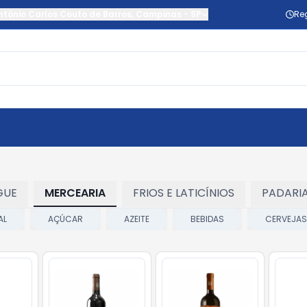
ntônio Carlos Couto de Barros
,
Campinas
-
SP
Re
GUE
MERCEARIA
FRIOS E LATICÍNIOS
PADARI
AL
AÇÚCAR
AZEITE
BEBIDAS
CERVEJAS