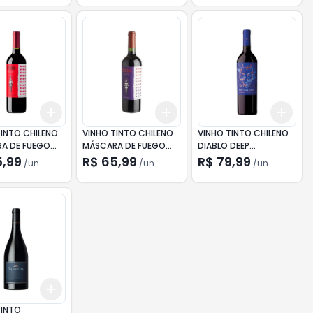
Add
Add
Add
10
+
3
+
5
+
10
+
3
+
5
+
10
+
3
TINTO CHILENO
VINHO TINTO CHILENO
VINHO TINTO CHILENO
A DE FUEGO
MÁSCARA DE FUEGO
DIABLO DEEP
ET SAUVIGNON
RED BLEND 750ML
CARMENERE 750ML
5,99
R$ 65,99
R$ 79,99
/
un
/
un
/
un
Add
10
+
3
+
5
+
10
TINTO