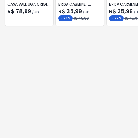
CASA VALDUGA ORIGEM
BRISA CABERNET
BRISA CARMENE
MERLOT 750ML
SAUVIGNON 750ML
750ML
R$ 78,99
R$ 35,99
R$ 35,99
/
un
/
un
/
u
R$ 45,99
R$ 45,9
-
22
%
-
22
%