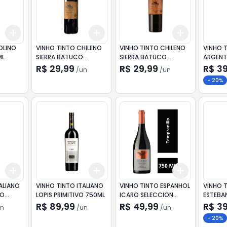
Add
Add
Add
+
3
+
5
+
10
+
3
+
5
+
10
+
3
+
5
+
OLINO
VINHO TINTO CHILENO
VINHO TINTO CHILENO
VINHO 
ML
SIERRA BATUCO
SIERRA BATUCO
ARGENT
CARMENERE 750ML
CABERNET SAUVIGNON
MALBEC
R$ 29,99
R$ 29,99
R$ 3
/
un
/
un
750ML
-
20
%
Add
Add
Add
+
3
+
5
+
10
+
3
+
5
+
10
+
3
+
5
+
ALIANO
VINHO TINTO ITALIANO
VINHO TINTO ESPANHOL
VINHO 
RO
LOPIS PRIMITIVO 750ML
ICARO SELECCION
ESTEBA
ML
PRIVADA 750ML
GARNAC
R$ 89,99
R$ 49,99
R$ 3
n
/
un
/
un
750ML
-
20
%