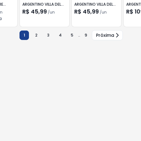
RE
ARGENTINO VILLA DEL
ARGENTINO VILLA DEL
ARGENT
NEVADO MALBEC 750ML
NEVADO CABERNET
PINOT 
R$ 45,99
R$ 45,99
R$ 10
n
/
un
/
un
SAUVIGNON 750ML
9
Próxima
1
2
3
4
5
…
9