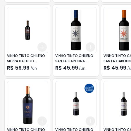
Add
Add
+
3
+
5
+
10
+
3
+
5
+
10
VINHO TINTO CHILENO
VINHO TINTO CHILENO
VINHO TINTO C
SIERRA BATUCO
SANTA CAROLINA
SANTA CAROLIN
RESERVA CABERNET
ESTELAR 57 MERLOT
ESTELAR 57 CA
R$ 59,99
R$ 45,99
R$ 45,99
/
un
/
un
/
SAUVIGNON 750ML
750ML
750ML
Add
Add
+
3
+
5
+
10
+
3
+
5
+
10
VINHO TINTO CHILENO
VINHO TINTO CHILENO
VINHO TINTO C