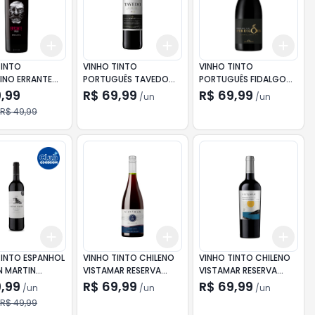
Add
Add
Add
10
+
3
+
5
+
10
+
3
+
5
+
10
+
3
TINTO
VINHO TINTO
VINHO TINTO
INO ERRANTE
PORTUGUÊS TAVEDO
PORTUGUÊS FIDALGO
 750ML
DOURO DOC.750ML
DOS PERDIGOES
9,99
R$ 69,99
R$ 69,99
/
un
/
un
COLHEITA 750ML
R$ 49,99
Add
Add
Add
10
+
3
+
5
+
10
+
3
+
5
+
10
+
3
TINTO ESPANHOL
VINHO TINTO CHILENO
VINHO TINTO CHILENO
N MARTIN
VISTAMAR RESERVA
VISTAMAR RESERVA
HA SYRAH
PINOT NOIR 750ML
CABERNET 750ML
9,99
R$ 69,99
R$ 69,99
/
un
/
un
/
un
R$ 49,99