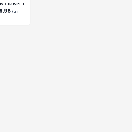
INO TRUMPETER
NOIR 750ML
9,98
/
un