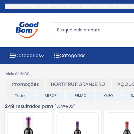
Você está navegando em:
GoodBom Campinas Sousas
-
Avenida A
Categorias
Categorias
Início
VINHOS
Promoções
HORTIFRUTIGRANJEIRO
AÇOU
Todos
ARROZ
FEIJÃO
ÓLEO
S
249
resultados para
"
VINHOS
"