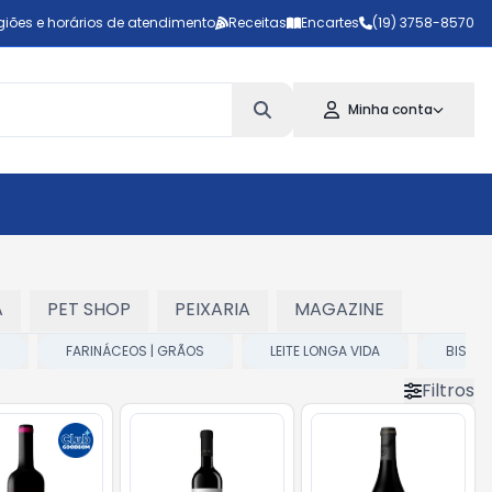
giões e horários de atendimento
Receitas
Encartes
(19) 3758-8570
Minha conta
A
PET SHOP
PEIXARIA
MAGAZINE
FARINÁCEOS | GRÃOS
LEITE LONGA VIDA
BISCO
Filtros