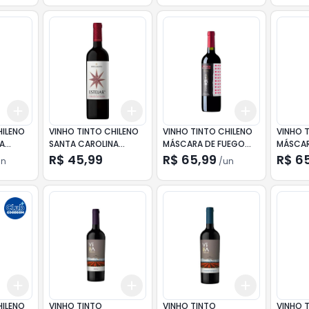
Add
Add
Add
+
3
+
5
+
10
+
3
+
5
+
10
+
3
+
5
+
HILENO
VINHO TINTO CHILENO
VINHO TINTO CHILENO
VINHO 
A
SANTA CAROLINA
MÁSCARA DE FUEGO
MÁSCAR
RMENÉRE
ESTELAR 57 CABERNET
CARMÉNÈRE 750ML
CABERN
R$ 45,99
R$ 65,99
R$ 6
un
/
un
SAUVIGNON 750ML
750ML
Add
Add
Add
+
3
+
5
+
10
+
3
+
5
+
10
+
3
+
5
+
HILENO
VINHO TINTO
VINHO TINTO
VINHO 