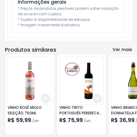
Informações gerais
* Preços de produtos pesáveis podem sofrer variação 
de acordo com o peso;

* Sujeito à disponibilidade de estoque;

* Imagem meramente ilustrativa;
Produtos similares
Ver mais
Add
Add
+
3
+
5
+
10
+
3
+
5
+
10
VINHO ROSÉ MIOLO
VINHO TINTO
VINHO BRANC
SELEÇÃO 750ML
PORTUGUÊS PERERECA
DONNATELLA F
DO MONTE 750ML
SUAVE 660ML
R$ 59,99
R$ 75,99
R$ 36,99
/
un
/
un