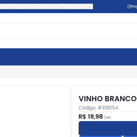
ntônio Carlos Couto de Barros
,
Campinas
-
SP
Re
VINHO BRANCO
Código: #
336154
R$ 19,98
/
un