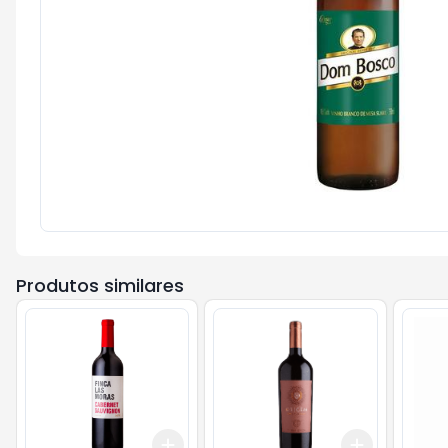
Produtos similares
Add
Add
+
3
+
5
+
10
+
3
+
5
+