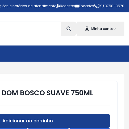
giões e horários de atendimento
Receitas
Encartes
(19) 3758-8570
Minha conta
 DOM BOSCO SUAVE 750ML
Adicionar ao carrinho
Subtotal:
R$ 0,00