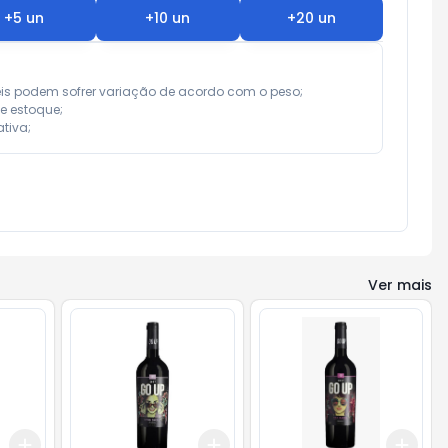
+
5
un
+
10
un
+
20
un
eis podem sofrer variação de acordo com o peso;

e estoque;

tiva;
Ver mais
Add
Add
Add
+
3
+
5
+
10
+
3
+
5
+
10
+
3