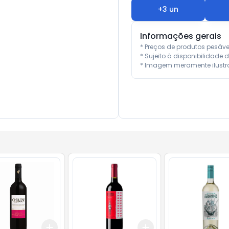
+
3
un
Informações gerais
* Preços de produtos pesáv
* Sujeito à disponibilidade d
* Imagem meramente ilustra
Add
Add
10
+
3
+
5
+
10
+
3
+
5
+
10