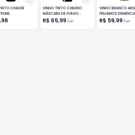
TINTO CHALISE
VINHO TINTO CHILENO
VINHO BRANCO ARG
750ML
MÁSCARA DE FUEGO
FINJAMOS DEMENCI
CABERNET SAUVIGNON
,98
R$ 65,99
R$ 59,99
/
un
/
un
750ML