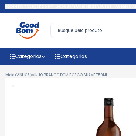
Você está navegando em:
GoodBom Campinas Sousas
-
Avenida A
Categorias
Categorias
Início
VINHOS
VINHO BRANCO DOM BOSCO SUAVE 750ML