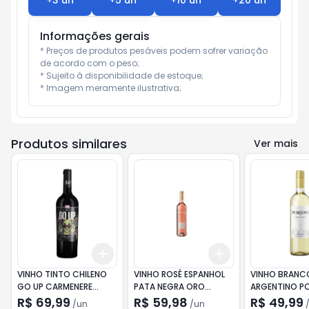
+
3
un
+
5
un
+
10
un
+
20
un
Informações gerais
* Preços de produtos pesáveis podem sofrer variação 
de acordo com o peso;

* Sujeito à disponibilidade de estoque;

* Imagem meramente ilustrativa;
Produtos similares
Ver mais
Add
Add
+
3
+
5
+
10
+
3
+
5
+
10
VINHO TINTO CHILENO
VINHO ROSÉ ESPANHOL
VINHO BRANC
GO UP CARMENERE
PATA NEGRA ORO
ARGENTINO P
750ML
750ML
NORTON TOR
R$ 69,99
R$ 59,98
R$ 49,99
/
un
/
un