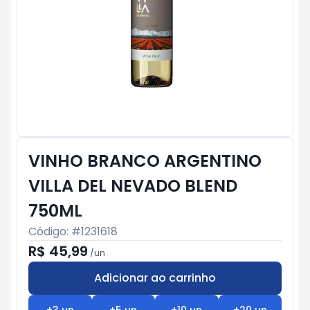
VINHO BRANCO ARGENTINO
VILLA DEL NEVADO BLEND
750ML
Código: #
1231618
R$ 45,99
/
un
Adicionar ao carrinho
Subtotal:
R$ 0