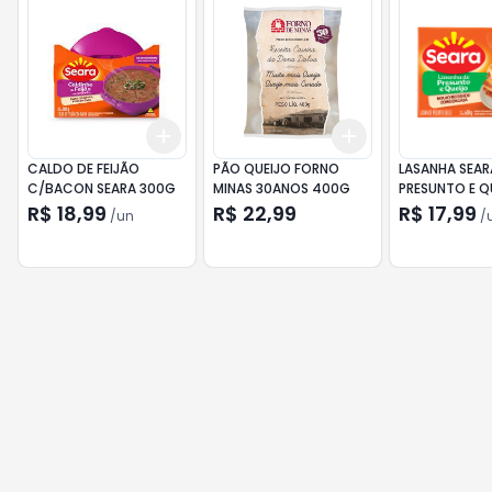
Add
Add
+
3
+
5
+
10
+
3
+
5
+
10
CALDO DE FEIJÃO
PÃO QUEIJO FORNO
LASANHA SEAR
C/BACON SEARA 300G
MINAS 30ANOS 400G
PRESUNTO E Q
600G
R$ 18,99
R$ 22,99
R$ 17,99
/
un
/