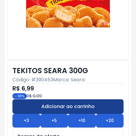
TEKITOS SEARA 300G
Código: #
390453
Marca:
Seara
R$ 6,99
R$ 9,99
-
30
%
Adicionar ao carrinho
Subtotal:
R$ 0
+
3
+
5
+
10
+
20