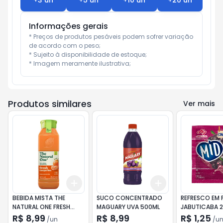
+
3
un
+
5
un
+
10
un
+
20
un
Informações gerais
* Preços de produtos pesáveis podem sofrer variação 
de acordo com o peso;

* Sujeito à disponibilidade de estoque;

* Imagem meramente ilustrativa;
Produtos similares
Ver mais
Add
Add
+
3
+
5
+
10
+
3
+
5
+
10
BEBIDA MISTA THE
SUCO CONCENTRADO
REFRESCO EM 
NATURAL ONE FRESH
MAGUARY UVA 500ML
JABUTICABA 
TANGERINA 900ML SEM
R$ 8,99
R$ 8,99
R$ 1,25
/
un
/
u