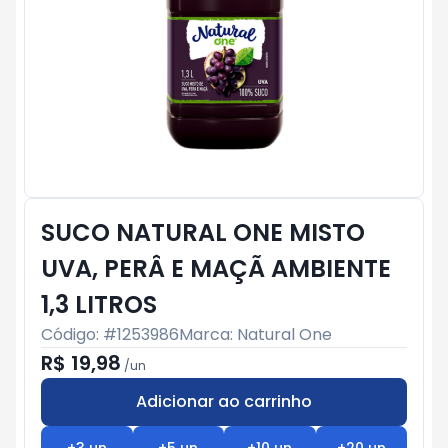
SUCO NATURAL ONE MISTO
UVA, PERÂ E MAÇÃ AMBIENTE
1,3 LITROS
Código: #
1253986
Marca:
Natural One
R$ 19,98
/
un
Adicionar ao carrinho
Subtotal:
R$ 0