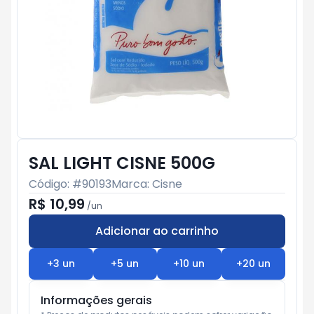
SAL LIGHT CISNE 500G
Código: #
90193
Marca:
Cisne
R$ 10,99
/
un
Adicionar ao carrinho
Subtotal:
R$ 0
+
3
un
+
5
un
+
10
un
+
20
un
Informações gerais