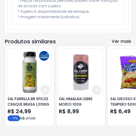
* Preços de produtos pesáveis podem sofrer variação 
de acordo com o peso;

* Sujeito à disponibilidade de estoque;

* Imagem meramente ilustrativa;
Produtos similares
Ver mais
Add
Add
+
3
+
5
+
10
+
3
+
5
+
10
SAL PARRILLA BR SPICES
SAL HIMALAIA LEBRE
SAL GROSSO K
CRAQUE BRASA 1,010KG
MOIDO 100G
TEMPERO 500
R$ 24,99
R$ 8,99
R$ 6,49
R$ 27,99
-
11
%