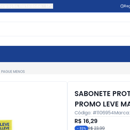
ncipação
,
Hortolândia
-
SP
Reg
S PAGUE MENOS
SABONETE PROT
PROMO LEVE M
Código: #
1106954
Marca
R$ 16,29
R$ 23,99
-
32
%