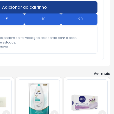
Adicionar ao carrinho
Subtotal:
R$ 0,00
+
5
+
10
+
20
eis podem sofrer variação de acordo com o peso;

e estoque;

tiva;
Ver mais