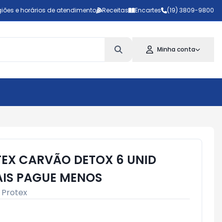
iões e horários de atendimento
Receitas
Encartes
(19) 3809-9800
Minha conta
EX CARVÃO DETOX 6 UNID
AIS PAGUE MENOS
:
Protex