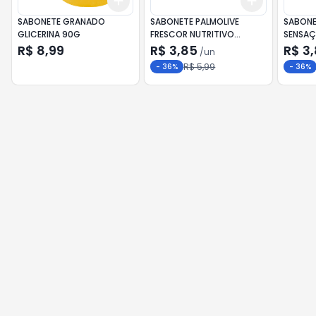
Add
Add
+
3
+
5
+
10
+
3
+
5
+
SABONETE GRANADO
SABONETE PALMOLIVE
SABONETE PALM
GLICERINA 90G
FRESCOR NUTRITIVO
SENSAÇ
TANGERINA & ALECRIM 150G
150G
R$ 8,99
R$ 3,85
R$ 3
/
un
R$ 5,99
-
36
%
-
36
%