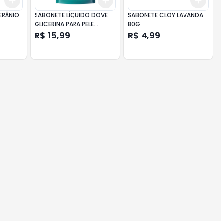
Add
Add
Add
+
3
+
5
+
10
+
3
+
5
+
10
+
3
ERÂNIO
SABONETE LÍQUIDO DOVE
SABONETE CLOY LAVANDA
GLICERINA PARA PELE
80G
SENSIVEL REFIL 200ML
R$ 15,99
R$ 4,99