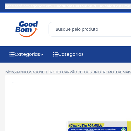
Você está navegando em:
GoodBom Hortolândia
-
Avenida da Ema
Categorias
Categorias
Início
BANHO
SABONETE PROTEX CARVÃO DETOX 6 UNID PROMO LEVE MAI