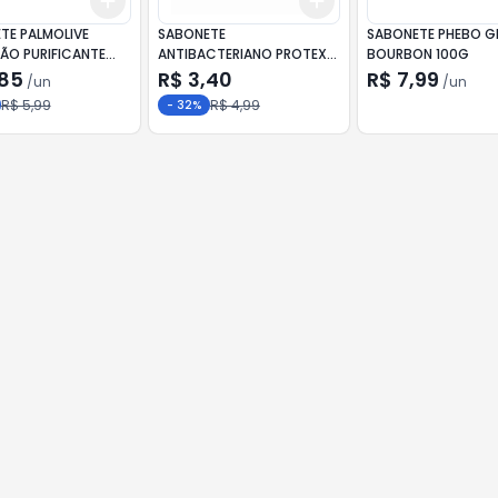
Add
Add
10
+
3
+
5
+
10
+
3
+
5
+
10
OLIVE
SABONETE
SABONETE PHEBO G
ÃO PURIFICANTE
ANTIBACTERIANO PROTEX
BOURBON 100G
NUTRI PROTECT VITAMINA E
,85
R$ 3,40
R$ 7,99
/
un
/
un
85G
R$ 5,99
R$ 4,99
-
32
%