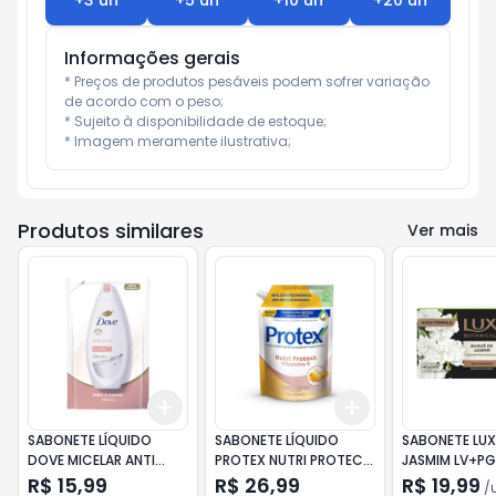
+
3
un
+
5
un
+
10
un
+
20
un
Informações gerais
* Preços de produtos pesáveis podem sofrer variação 
de acordo com o peso;

* Sujeito à disponibilidade de estoque;

* Imagem meramente ilustrativa;
Produtos similares
Ver mais
Add
Add
+
3
+
5
+
10
+
3
+
5
+
10
SABONETE LÍQUIDO
SABONETE LÍQUIDO
SABONETE LUX
DOVE MICELAR ANTI
PROTEX NUTRI PROTECT
JASMIM LV+PG
STRESS REFIL 200ML
VITAMINA E 900ML
R$ 15,99
R$ 26,99
R$ 19,99
/