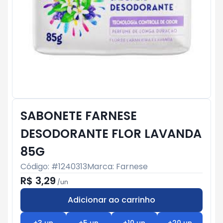
SABONETE FARNESE
DESODORANTE FLOR LAVANDA
85G
Código: #
1240313
Marca:
Farnese
R$ 3,29
/
un
Adicionar ao carrinho
Subtotal:
R$ 0