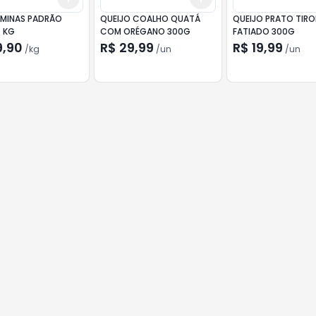
 MINAS PADRÃO
QUEIJO COALHO QUATÁ
QUEIJO PRATO TIRO
Z KG
COM ORÉGANO 300G
FATIADO 300G
9,90
R$ 29,99
R$ 19,99
/
kg
/
un
/
un