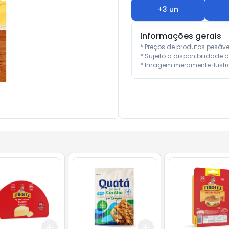
+
3
un
Informações gerais
* Preços de produtos pesáv
* Sujeito à disponibilidade d
* Imagem meramente ilustra
Add
Add
10
+
1.5
kg
+
2.5
kg
+
3
+
5
+
10