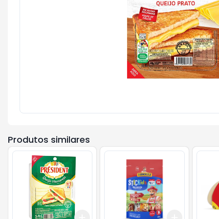
Produtos similares
Add
Add
+
3
+
5
+
10
+
3
+
5
+