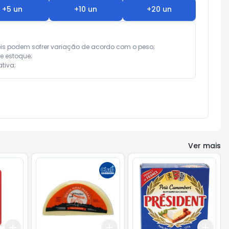
+
5
un
+
10
un
+
20
un
eis podem sofrer variação de acordo com o peso;

e estoque;

tiva;
Ver mais
Add
Add
Add
+
3
+
5
+
10
+
1.5
kg
+
2.5
kg
+
3