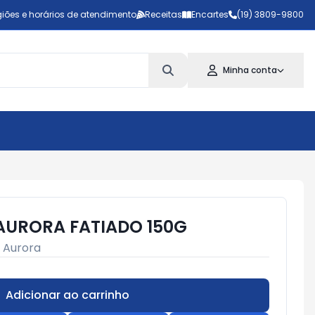
iões e horários de atendimento
Receitas
Encartes
(19) 3809-9800
Minha conta
AURORA FATIADO 150G
:
Aurora
Adicionar ao carrinho
Subtotal:
R$ 0,00