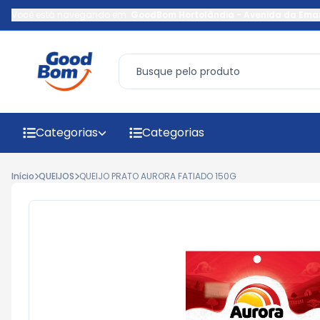
Você está navegando em:
GoodBom Hortolândia
-
Avenida da Ema
Categorias
Categorias
Início
QUEIJOS
QUEIJO PRATO AURORA FATIADO 150G