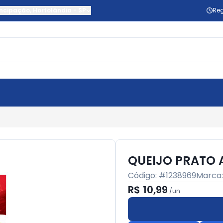
ncipação
,
Hortolândia
-
SP
Reg
QUEIJO PRATO 
Código: #
1238969
Marca
R$ 10,99
/
un