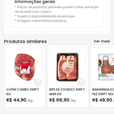
Informações gerais
* Preços de produtos pesáveis podem sofrer variação 
de acordo com o peso;

* Sujeito à disponibilidade de estoque;

* Imagem meramente ilustrativa;
Produtos similares
Ver mais
Add
Add
+
6
kg
+
10
kg
+
3
kg
+
5
kg
CUPIM COMBO SWIFT
BIFE DE CHORIZO SWIFT
BANANINHA D
KG
MAIS KG
FILÉ SWIFT 1KG
R$ 44,90
R$ 66,90
R$ 49,90
/
kg
/
kg