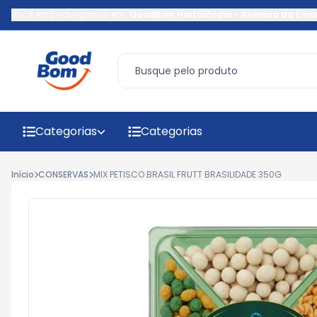
Você está navegando em:
GoodBom Hortolândia
-
Avenida da Ema
Categorias
Categorias
Início
CONSERVAS
MIX PETISCO BRASIL FRUTT BRASILIDADE 350G