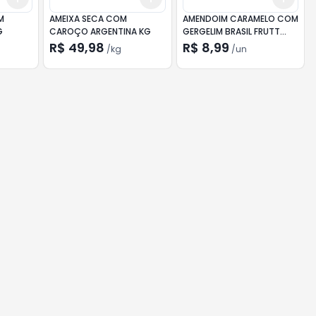
M
AMEIXA SECA COM
AMENDOIM CARAMELO COM
G
CAROÇO ARGENTINA KG
GERGELIM BRASIL FRUTT
200G
R$ 49,98
R$ 8,99
/
kg
/
un