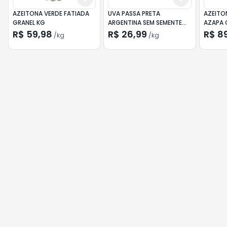
AZEITONA VERDE FATIADA
UVA PASSA PRETA
AZEITO
GRANEL KG
ARGENTINA SEM SEMENTE
AZAPA 
KG
R$ 59,98
R$ 26,99
R$ 8
/
kg
/
kg