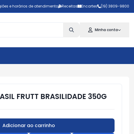
iões e horários de atendimento
Receitas
Encartes
(19) 3809-9800
Minha conta
ASIL FRUTT BRASILIDADE 350G
Adicionar ao carrinho
Subtotal:
R$ 0,00