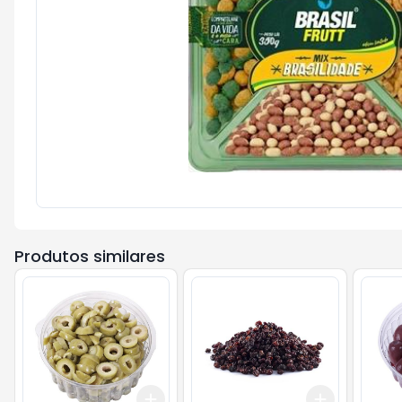
Produtos similares
Add
Add
+
0.6
kg
+
1
kg
+
0.6
kg
+
1