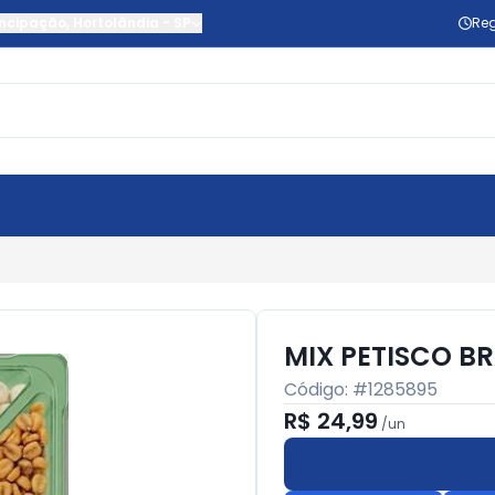
ncipação
,
Hortolândia
-
SP
Reg
MIX PETISCO BR
Código: #
1285895
R$ 24,99
/
un