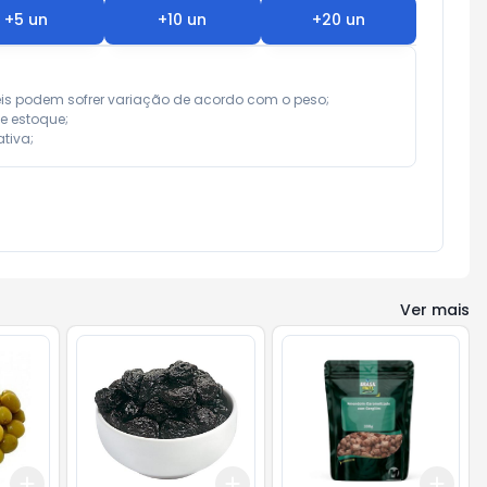
+
5
un
+
10
un
+
20
un
eis podem sofrer variação de acordo com o peso;

e estoque;

tiva;
Ver mais
Add
Add
Add
+
0.3
kg
+
0.5
kg
+
0.6
kg
+
1
kg
+
3