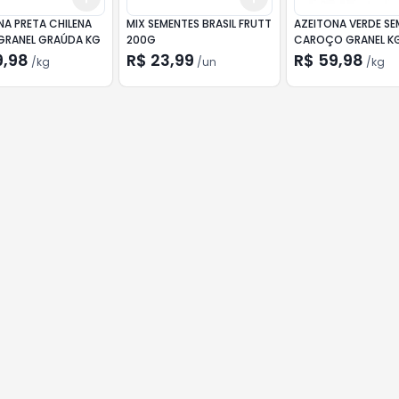
NA PRETA CHILENA
MIX SEMENTES BRASIL FRUTT
AZEITONA VERDE SE
GRANEL GRAÚDA KG
200G
CAROÇO GRANEL K
9,98
R$ 23,99
R$ 59,98
/
kg
/
un
/
kg