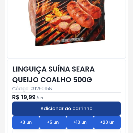
LINGUIÇA SUÍNA SEARA
QUEIJO COALHO 500G
Código: #
1290158
R$ 19,99
/
un
Adicionar ao carrinho
Subtotal:
R$ 0
+
3
un
+
5
un
+
10
un
+
20
un