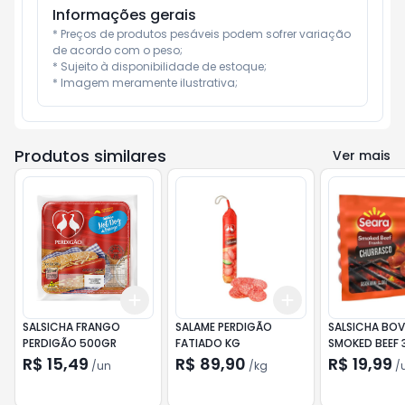
Informações gerais
* Preços de produtos pesáveis podem sofrer variação 
de acordo com o peso;

* Sujeito à disponibilidade de estoque;

* Imagem meramente ilustrativa;
Produtos similares
Ver mais
Add
Add
+
3
+
5
+
10
+
0.3
kg
+
0.5
kg
SALSICHA FRANGO
SALAME PERDIGÃO
SALSICHA BOV
PERDIGÃO 500GR
FATIADO KG
SMOKED BEEF 
R$ 15,49
R$ 89,90
R$ 19,99
/
un
/
kg
/