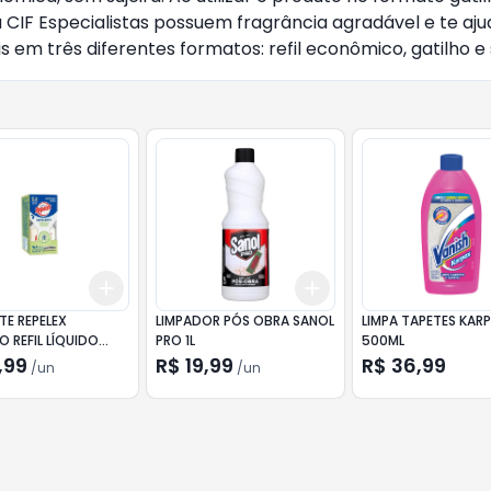
ha CIF Especialistas possuem fragrância agradável e te aj
s em três diferentes formatos: refil econômico, gatilho e 
Add
Add
10
+
3
+
5
+
10
+
3
+
5
+
10
TE REPELEX
LIMPADOR PÓS OBRA SANOL
LIMPA TAPETES KAR
O REFIL LÍQUIDO
PRO 1L
500ML
,99
R$ 19,99
R$ 36,99
/
un
/
un