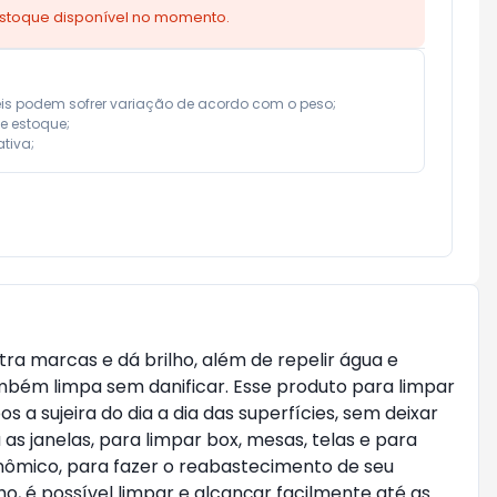
estoque disponível no momento.
eis podem sofrer variação de acordo com o peso;

e estoque;

tiva;
ra marcas e dá brilho, além de repelir água e
também limpa sem danificar. Esse produto para limpar
 sujeira do dia a dia das superfícies, sem deixar
s janelas, para limpar box, mesas, telas e para
conômico, para fazer o reabastecimento de seu
ho, é possível limpar e alcançar facilmente até as