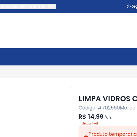
ncipação
,
Hortolândia
-
SP
Reg
LIMPA VIDROS 
Código: #
702560
Marca
R$ 14,99
/
un
Indisponível
Produto temporaria