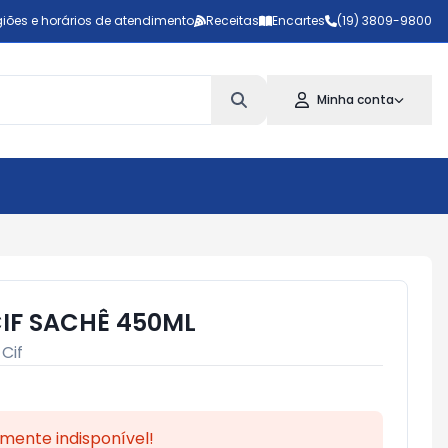
iões e horários de atendimento
Receitas
Encartes
(19) 3809-9800
Minha conta
CIF SACHÊ 450ML
:
Cif
mente indisponível!