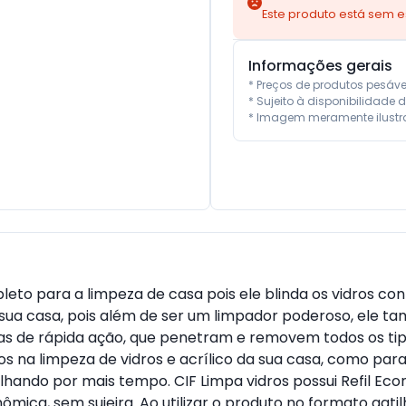
Este produto está sem 
Informações gerais
* Preços de produtos pesáv
* Sujeito à disponibilidade d
* Imagem meramente ilustra
eto para a limpeza de casa pois ele blinda os vidros cont
da sua casa, pois além de ser um limpador poderoso, ele 
 de rápida ação, que penetram e removem todos os tipos a
na limpeza de vidros e acrílico da sua casa, como para a
rilhando por mais tempo. CIF Limpa vidros possui Refil E
mica, sem sujeira. Ao utilizar o produto no formato gatil