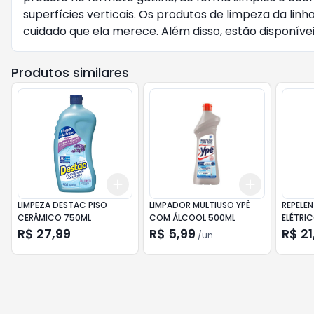
superfícies verticais. Os produtos de limpeza da lin
cuidado que ela merece. Além disso, estão disponívei
Produtos similares
Add
Add
+
3
+
5
+
10
+
3
+
5
+
LIMPEZA DESTAC PISO
LIMPADOR MULTIUSO YPÊ
REPELEN
CERÂMICO 750ML
COM ÁLCOOL 500ML
ELÉTRIC
40ML
R$ 27,99
R$ 5,99
R$ 21
/
un