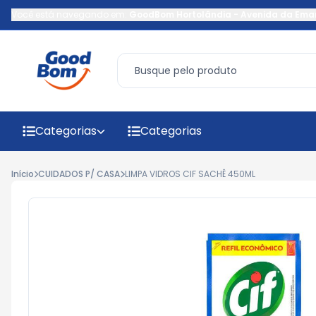
Você está navegando em:
GoodBom Hortolândia
-
Avenida da Ema
Categorias
Categorias
Início
CUIDADOS P/ CASA
LIMPA VIDROS CIF SACHÊ 450ML