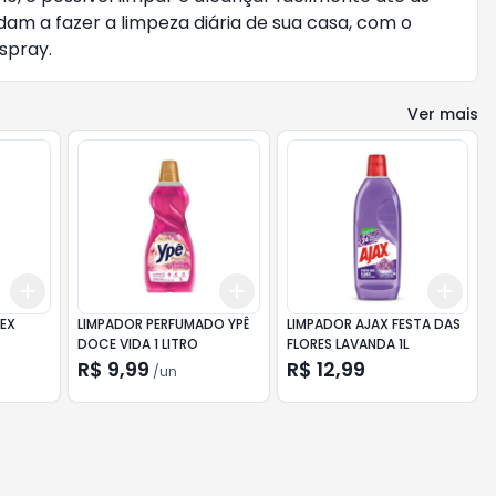
udam a fazer a limpeza diária de sua casa, com o
spray.
Ver mais
Add
Add
Add
+
3
+
5
+
10
+
3
+
5
+
10
+
3
PEX
LIMPADOR PERFUMADO YPÊ
LIMPADOR AJAX FESTA DAS
DOCE VIDA 1 LITRO
FLORES LAVANDA 1L
R$ 9,99
R$ 12,99
/
un