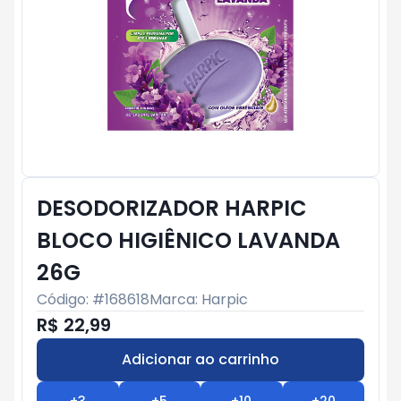
DESODORIZADOR HARPIC
BLOCO HIGIÊNICO LAVANDA
26G
Código: #
168618
Marca:
Harpic
R$ 22,99
Adicionar ao carrinho
Subtotal:
R$ 0