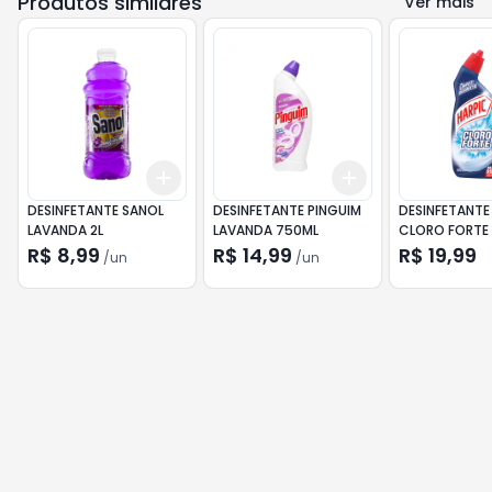
Produtos similares
Ver mais
Add
Add
+
3
+
5
+
10
+
3
+
5
+
10
DESINFETANTE SANOL
DESINFETANTE PINGUIM
DESINFETANTE
LAVANDA 2L
LAVANDA 750ML
CLORO FORTE
R$ 8,99
R$ 14,99
R$ 19,99
/
un
/
un