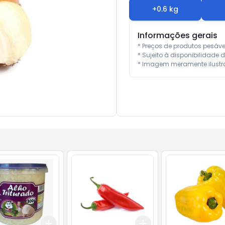
+
0.6
kg
Informações gerais
* Preços de produtos pesáv
* Sujeito à disponibilidade d
* Imagem meramente ilustra
Add
Add
kg
+
3
+
5
+
10
+
0.3
kg
+
0.5
kg