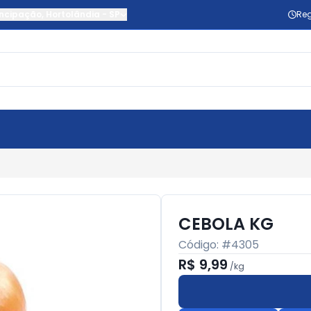
ncipação
,
Hortolândia
-
SP
Reg
CEBOLA KG
Código: #
4305
R$ 9,99
/
kg