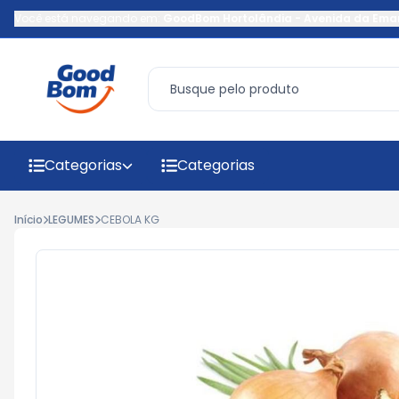
Você está navegando em:
GoodBom Hortolândia
-
Avenida da Ema
Categorias
Categorias
Início
LEGUMES
CEBOLA KG