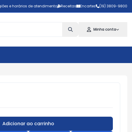
iões e horários de atendimento
Receitas
Encartes
(19) 3809-9800
Minha conta
Adicionar ao carrinho
Subtotal:
R$ 0,00