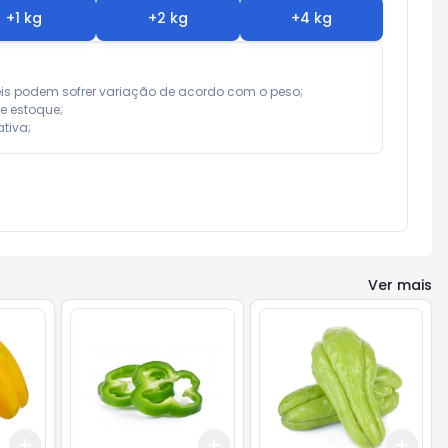
+
1
kg
+
2
kg
+
4
kg
eis podem sofrer variação de acordo com o peso;

e estoque;

tiva;
Ver mais
Add
Add
Add
+
0.6
kg
+
1
kg
+
0.3
kg
+
0.5
kg
+
1.2