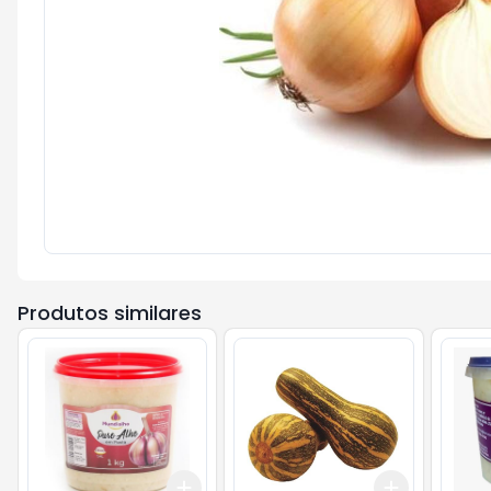
Produtos similares
Add
Add
+
3
+
5
+
10
+
3
kg
+
5