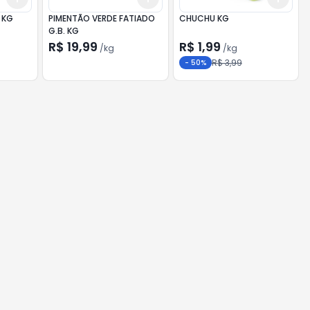
LO KG
PIMENTÃO VERDE FATIADO
CHUCHU KG
G.B. KG
R$ 19,99
R$ 1,99
/
kg
/
kg
R$ 3,99
-
50
%