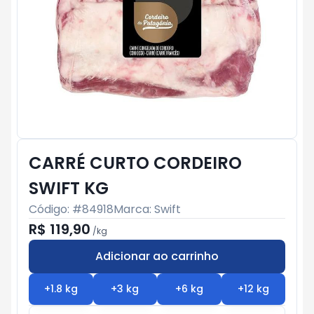
CARRÉ CURTO CORDEIRO
SWIFT KG
Código: #
84918
Marca:
Swift
R$ 119,90
/
kg
Adicionar ao carrinho
Subtotal:
R$ 0
+
1.8
kg
+
3
kg
+
6
kg
+
12
kg