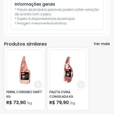
Informações gerais
* Preços de produtos pesáveis podem sofrer variação 
de acordo com o peso;

* Sujeito à disponibilidade de estoque;

* Imagem meramente ilustrativa;
Produtos similares
Ver mais
Add
Add
+
6
kg
+
10
kg
+
6
kg
+
10
kg
PERNIL CORDEIRO SWIFT
PALETA OVINA
KG
CONGELADA KG
R$ 73,90
R$ 79,90
/
kg
/
kg