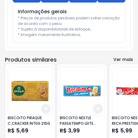
Informações gerais
* Preços de produtos pesáveis podem sofrer variação 
de acordo com o peso;

* Sujeito à disponibilidade de estoque;

* Imagem meramente ilustrativa;
Produtos similares
Ver mais
Add
Add
+
3
+
5
+
10
+
3
+
5
+
10
BISCOITO PIRAQUE
BISCOITO NESTLE
BISCOITO NES
C.CRACKER INTEG.215G
PASSATEMPO LEITE
RECH.PRESTIG
MALT.150G
R$ 5,69
R$ 3,99
R$ 5,99