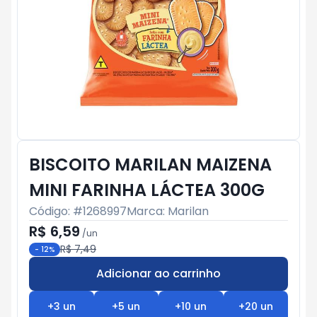
BISCOITO MARILAN MAIZENA
MINI FARINHA LÁCTEA 300G
Código: #
1268997
Marca:
Marilan
R$ 6,59
/
un
R$ 7,49
-
12
%
Adicionar ao carrinho
Subtotal:
R$ 0
+
3
un
+
5
un
+
10
un
+
20
un