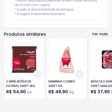
* Preços de produtos pesáveis podem sofrer variação 
de acordo com o peso;

* Sujeito à disponibilidade de estoque;

* Imagem meramente ilustrativa;
Produtos similares
Ver mais
Add
Add
+
3
+
5
+
10
+
4.5
kg
+
7.5
kg
CARNE MOÍDA DE
MAMINHA COMBO
MÚSCULO DIA
PATINHO SWIFT 1KG
SWIFT KG
SWIFT MAIS K
R$ 54,90
R$ 49,90
R$ 37,90
/
un
/
kg