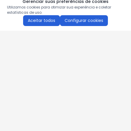
Gerenciar suas preferências de cookies
Utilizamos cookies para otimizar sua experiência e coletar
estatísticas de uso.
Aceitar todos
Configurar cookies
Aproveite as nossas promoções!
Cadastre seu e-mail e receba ofertas exclusivas.
QUERO RECEBER