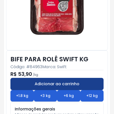
BIFE PARA ROLÊ SWIFT KG
Código: #
84963
Marca:
Swift
R$ 53,90
/
kg
Adicionar ao carrinho
Subtotal:
R$ 0
+
1.8
kg
+
3
kg
+
6
kg
+
12
kg
Informações gerais