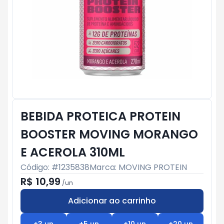
BEBIDA PROTEICA PROTEIN
BOOSTER MOVING MORANGO
E ACEROLA 310ML
Código: #
1235838
Marca:
MOVING PROTEIN
R$ 10,99
/
un
Adicionar ao carrinho
Subtotal:
R$ 0