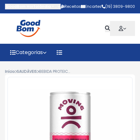
GoodBom Hortolândia
-
Avenida da Emancipação
Receitas
Encartes
(19) 3809-9800
,
Hortolândia
-
S
Categorias
Início
SAUDÁVEIS
BEBIDA PROTEICA PROTEIN BOOSTER MOVING MORANGO E ACEROLA 310ML