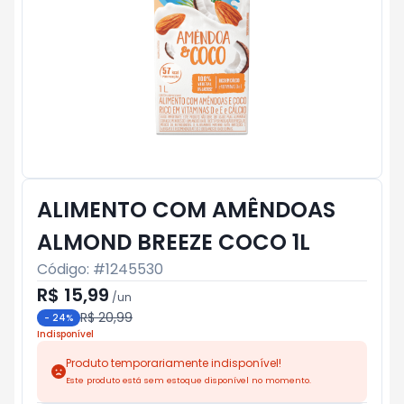
ALIMENTO COM AMÊNDOAS
ALMOND BREEZE COCO 1L
Código: #
1245530
R$ 15,99
/
un
R$ 20,99
-
24
%
Indisponível
Produto temporariamente indisponível!
Este produto está sem estoque disponível no momento.