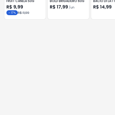
FRUIT CANELA 50G
BOLD BRIGADEIRO 60G
BACIO DI LAT
R$ 9,99
R$ 17,99
R$ 14,99
/
un
R$ 11,99
-
17
%