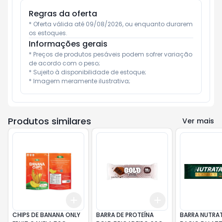
Regras da oferta
* Oferta válida até 09/08/2026, ou enquanto durarem 
os estoques.
Informações gerais
* Preços de produtos pesáveis podem sofrer variação 
de acordo com o peso;

* Sujeito à disponibilidade de estoque;

* Imagem meramente ilustrativa;
Produtos similares
Ver mais
Add
Add
+
3
+
5
+
10
+
3
+
5
+
10
CHIPS DE BANANA ONLY
BARRA DE PROTEÍNA
BARRA NUTRA