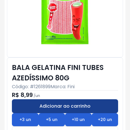
BALA GELATINA FINI TUBES
AZEDÍSSIMO 80G
Código: #
1261899
Marca:
Fini
R$ 8,99
/
un
Adicionar ao carrinho
Subtotal:
R$ 0
+
3
un
+
5
un
+
10
un
+
20
un