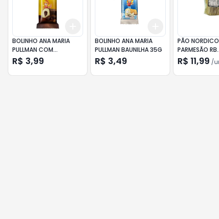
Add
Add
+
3
+
5
+
10
+
3
+
5
+
10
BOLINHO ANA MARIA
BOLINHO ANA MARIA
PÃO NORDICO
PULLMAN COM
PULLMAN BAUNILHA 35G
PARMESÃO RB
COBERTURA DE
ALIMENTOS 18
R$ 3,99
R$ 3,49
R$ 11,99
/
u
CHOCOLATE 45G