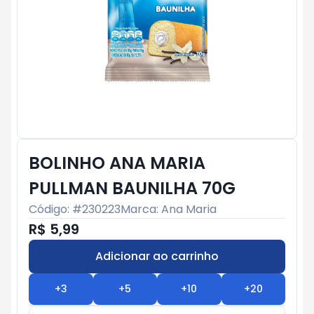
BOLINHO ANA MARIA
PULLMAN BAUNILHA 70G
Código: #
230223
Marca:
Ana Maria
R$ 5,99
Adicionar ao carrinho
Subtotal:
R$ 0
+
3
+
5
+
10
+
20