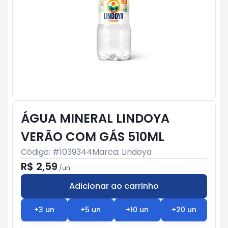
ÁGUA MINERAL LINDOYA
VERÃO COM GÁS 510ML
Código: #
1039344
Marca:
Lindoya
R$ 2,59
/
un
Adicionar ao carrinho
Subtotal:
R$ 0
+
3
un
+
5
un
+
10
un
+
20
un