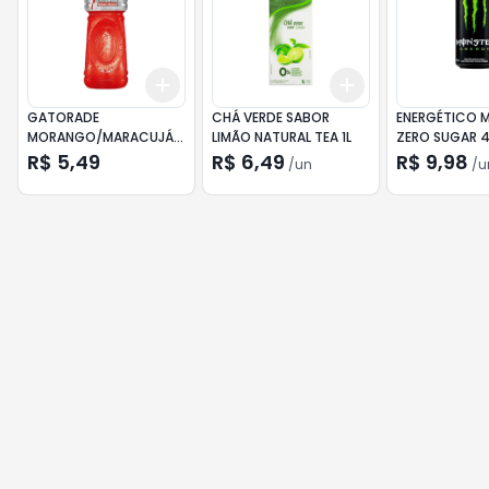
Add
Add
+
3
+
5
+
10
+
3
+
5
+
10
GATORADE
CHÁ VERDE SABOR
ENERGÉTICO 
MORANGO/MARACUJÁ
LIMÃO NATURAL TEA 1L
ZERO SUGAR 
500ML
R$ 5,49
R$ 6,49
R$ 9,98
/
un
/
u