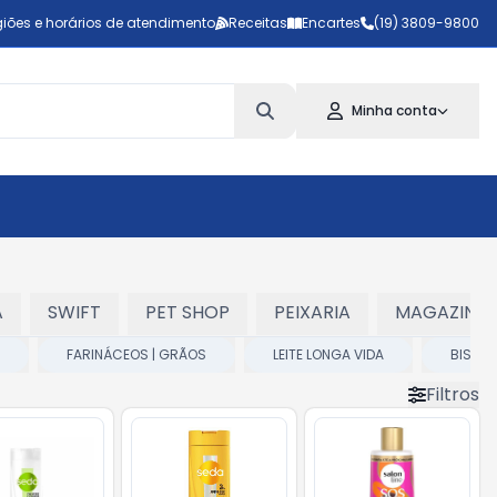
iões e horários de atendimento
Receitas
Encartes
(19) 3809-9800
Minha conta
A
SWIFT
PET SHOP
PEIXARIA
MAGAZINE
FARINÁCEOS | GRÃOS
LEITE LONGA VIDA
BISCO
Filtros