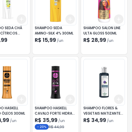
Add
Add
Add
10
+
3
+
5
+
10
+
3
+
5
+
10
+
3
O SEDA CHÁ
SHAMPOO SEDA
SHAMPOO SALON LINE
 CÍTRICOS
AMINO-SILK 4% 300ML
ULTA GLOSS 500ML
,99
R$ 15,99
R$ 28,99
/
un
/
un
Add
Add
Add
10
+
3
+
5
+
10
+
3
+
5
+
10
+
3
O HASKELL
SHAMPOO HASKELL
SHAMPOO FLORES &
O ÓLEOS 300ML
CAVALO FORTE HIDRA
VEGETAIS MATIZANTE
300ML
PLATINADO 300ML
4,99
R$ 35,99
R$ 34,99
/
un
/
un
/
un
R$ 44,99
-
20
%