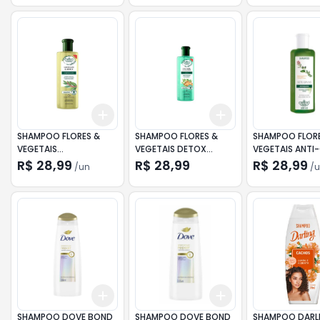
Add
Add
+
3
+
5
+
10
+
3
+
5
+
10
SHAMPOO FLORES &
SHAMPOO FLORES &
SHAMPOO FLOR
VEGETAIS
VEGETAIS DETOX
VEGETAIS ANTI
JABORANDI/ARNICA
CAPILAR 310ML
310ML
R$ 28,99
R$ 28,99
R$ 28,99
/
un
/
u
310ML
Add
Add
+
3
+
5
+
10
+
3
+
5
+
10
SHAMPOO DOVE BOND
SHAMPOO DOVE BOND
SHAMPOO DARL