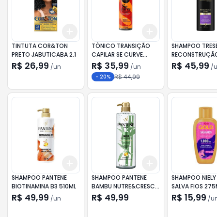
Add
Add
+
3
+
5
+
10
+
3
+
5
+
10
TINTUTA COR&TON
TÔNICO TRANSIÇÃO
SHAMPOO TRES
PRETO JABUTICABA 2.1
CAPILAR SE CURVE
RECONSTRUÇÃO
200ML
FORÇA 650ML
R$ 26,99
R$ 35,99
R$ 45,99
/
un
/
un
/
R$ 44,99
-
20
%
Add
Add
+
3
+
5
+
10
+
3
+
5
+
10
SHAMPOO PANTENE
SHAMPOO PANTENE
SHAMPOO NIELY
BIOTINAMINA B3 510ML
BAMBU NUTRE&CRESCE
SALVA FIOS 275
510ML
R$ 49,99
R$ 49,99
R$ 15,99
/
un
/
u