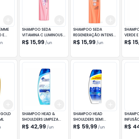
Add
Add
Add
+
3
+
5
+
10
+
3
+
5
+
10
+
3
+
5
+
EMME
SHAMPOO SEDA
SHAMPOO SEDA
SHAMPO
 E
VITAMINA C LUMINOUS
REGENERAÇÃO INTENSA
VERDE E
300ML
300ML
325ML
R$ 15,99
R$ 15,99
R$ 15
un
/
un
/
un
Add
Add
Add
+
3
+
5
+
10
+
3
+
5
+
10
+
3
+
5
+
 GOLD
SHAMPOO HEAD &
SHAMPOO HEAD
SHAMPO
ML
SHOULDERS LIMPEZA
SHOULDERS 3EM1
INFUSÃ
EFICAZ 400ML
MENTHOL
R$ 42,99
R$ 59,99
R$ 4
n
/
un
/
un
PROMOCIONAL 650ML