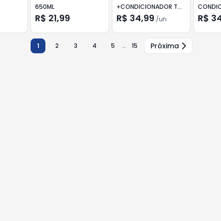
650ML
+CONDICIONADOR TO
CONDI
DE CACHO KIDS UVA
CACHO 
R$ 21,99
R$ 34,99
R$ 3
/
un
200ML
200ML
Próxima
1
2
3
4
5
…
15