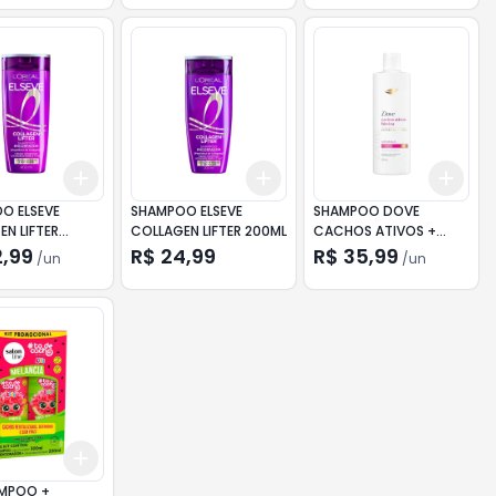
Add
Add
Add
10
+
3
+
5
+
10
+
3
+
5
+
10
+
3
O ELSEVE
SHAMPOO ELSEVE
SHAMPOO DOVE
N LIFTER
COLLAGEN LIFTER 200ML
CACHOS ATIVOS +
BIOTIMA 370ML
2,99
R$ 24,99
R$ 35,99
/
un
/
un
Add
10
+
3
+
5
+
10
MPOO +