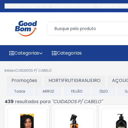
Você está navegando em:
GoodBom Hortolândia
-
Avenida da Ema
Categorias
Categorias
Início
CUIDADOS P/ CABELO
Promoções
HORTIFRUTIGRANJEIRO
AÇOU
Todos
ARROZ
FEIJÃO
ÓLEO
S
439
resultados para
"
CUIDADOS P/ CABELO
"