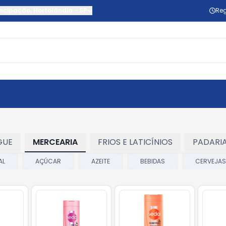
ncipação
,
Hortolândia
-
SP
Reg
GUE
MERCEARIA
FRIOS E LATICÍNIOS
PADARI
AL
AÇÚCAR
AZEITE
BEBIDAS
CERVEJAS