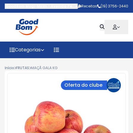
GoodBom Mogi-Mirim
-
Avenida Pedro Botesi
Receitas
,
Mogi Mirim
(19) 3756-2440
-
SP
Categorias
Início
FRUTAS
MAÇÃ GALA KG
Oferta do clube