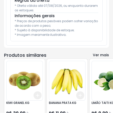
Regras da oferta
* Oferta válida até 07/08/2026, ou enquanto durarem 
os estoques.
Informações gerais
* Preços de produtos pesáveis podem sofrer variação 
de acordo com o peso;

* Sujeito à disponibilidade de estoque;

* Imagem meramente ilustrativa;
Produtos similares
Ver mais
Add
Add
+
0.6
kg
+
1
kg
+
0.6
kg
+
1
kg
KIWI GRANEL KG
BANANA PRATA KG
LIMÃO TAITI K