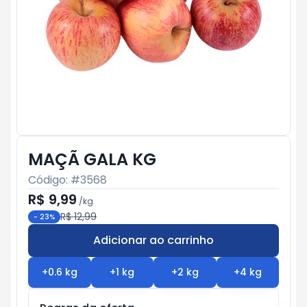
MAÇÃ GALA KG
Código: #
3568
R$ 9,99
/
kg
R$ 12,99
-
23
%
Adicionar ao carrinho
Subtotal:
R$ 0
+
0.6
kg
+
1
kg
+
2
kg
+
4
kg