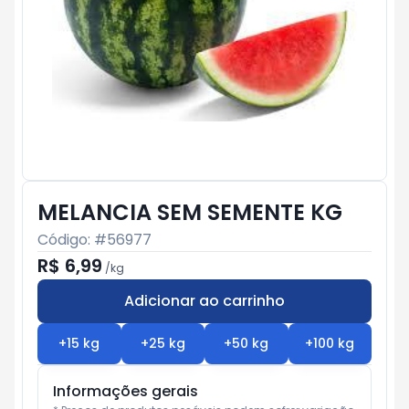
MELANCIA SEM SEMENTE KG
Código: #
56977
R$ 6,99
/
kg
Adicionar ao carrinho
Subtotal:
R$ 0
+
15
kg
+
25
kg
+
50
kg
+
100
kg
Informações gerais