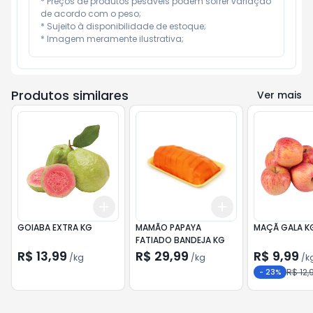
* Preços de produtos pesáveis podem sofrer variação 
de acordo com o peso;

* Sujeito à disponibilidade de estoque;

* Imagem meramente ilustrativa;
Produtos similares
Ver mais
Add
Add
+
0.6
kg
+
1
kg
+
2.7
kg
+
4.5
kg
GOIABA EXTRA KG
MAMÃO PAPAYA
MAÇÃ GALA K
FATIADO BANDEJA KG
R$ 13,99
R$ 29,99
R$ 9,99
/
kg
/
kg
/
k
R$ 12,
-
23
%