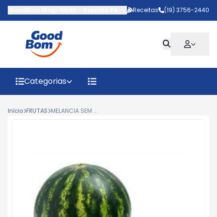
GoodBom Mogi-Mirim
-
Avenida Pedro Botesi
Receitas
,
Mogi Mirim
(19) 3756-2440
-
SP
Categorias
Início
FRUTAS
MELANCIA SEM SEMENTE KG