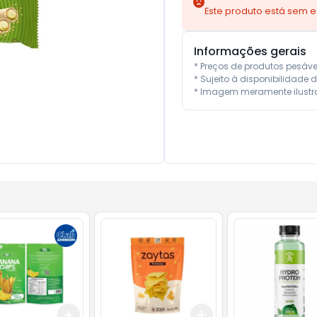
Este produto está sem 
Informações gerais
* Preços de produtos pesáv
* Sujeito à disponibilidade d
* Imagem meramente ilustra
Add
Add
10
+
3
+
5
+
10
+
3
+
5
+
10