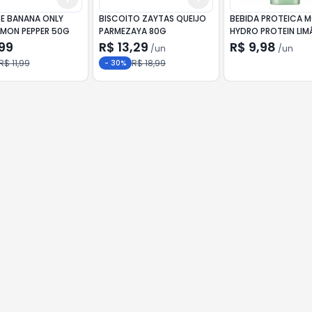
DE BANANA ONLY
BISCOITO ZAYTAS QUEIJO
BEBIDA PROTEICA 
LEMON PEPPER 50G
PARMEZAYA 80G
HYDRO PROTEIN LI
500ML
99
R$ 13,29
R$ 9,98
/
un
/
un
R$ 11,99
R$ 18,99
-
30
%