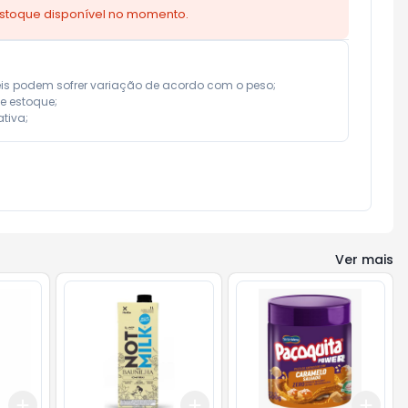
estoque disponível no momento.
eis podem sofrer variação de acordo com o peso;

e estoque;

tiva;
Ver mais
Add
Add
Add
+
3
+
5
+
10
+
3
+
5
+
10
+
3