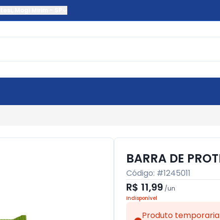
tesi
,
Mogi Mirim
-
SP
BARRA DE PROT
Código: #
1245011
R$ 11,99
/
un
Indisponível
Produto temporaria