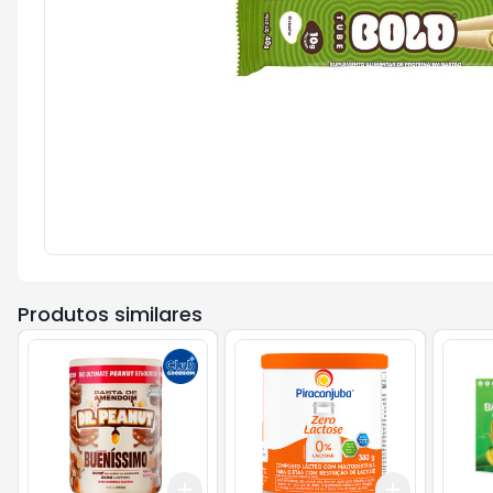
Produtos similares
Add
Add
+
3
+
5
+
10
+
3
+
5
+