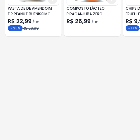
PASTA DE DE AMENDOIM
COMPOSTO LÁCTEO
CHIPS 
DR.PEANUT BUENISSIMO
PIRACANJUBA ZERO
FRUIT 
250G
LACTOSE LATA 380G
R$ 22,99
R$ 26,99
R$ 9,
/
un
/
un
R$ 29,98
-
23
%
-
17
%