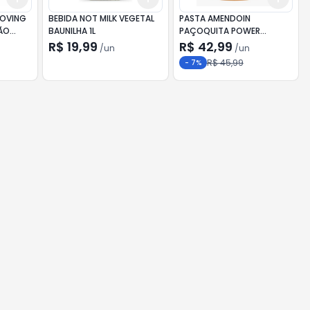
MOVING
BEBIDA NOT MILK VEGETAL
PASTA AMENDOIN
MÃO
BAUNILHA 1L
PAÇOQUITA POWER
CARAMELO SALGADO 500G
R$ 19,99
R$ 42,99
/
un
/
un
R$ 45,99
-
7
%