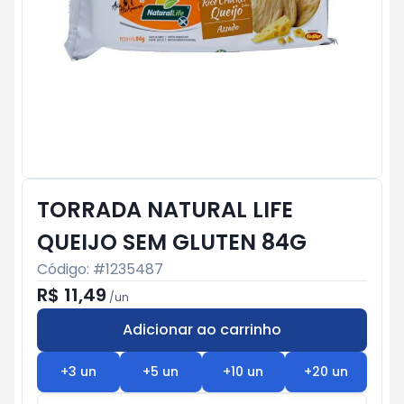
TORRADA NATURAL LIFE
QUEIJO SEM GLUTEN 84G
Código: #
1235487
R$ 11,49
/
un
Adicionar ao carrinho
Subtotal:
R$ 0
+
3
un
+
5
un
+
10
un
+
20
un