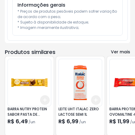
Informações gerais
* Preços de produtos pesáveis podem sofrer variação 
de acordo com o peso;

* Sujeito à disponibilidade de estoque;

* Imagem meramente ilustrativa;
Produtos similares
Ver mais
Add
Add
+
3
+
5
+
10
+
3
+
5
+
10
BARRA NUTRY PROTEIN
LEITE UHT ITALAC ZERO
BARRA PROTEI
SABOR PASTA DE
LACTOSE SEMI 1L
OVOMALTINE 
AMENDOIM 30G
R$ 6,49
R$ 6,99
R$ 11,99
/
un
/
un
/
u