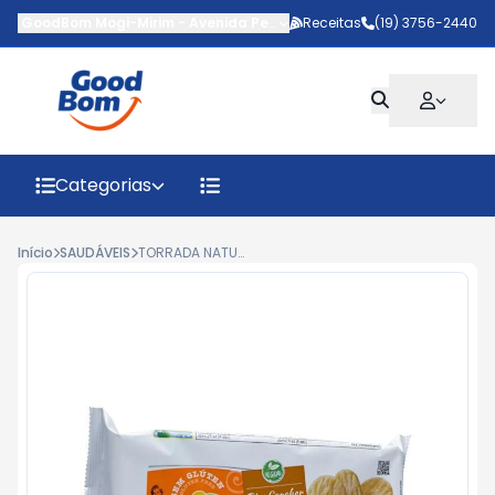
GoodBom Mogi-Mirim
-
Avenida Pedro Botesi
Receitas
,
Mogi Mirim
(19) 3756-2440
-
SP
Categorias
Início
SAUDÁVEIS
TORRADA NATURAL LIFE QUEIJO SEM GLUTEN 84G