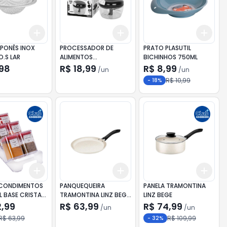
Add
Add
Add
10
+
3
+
5
+
10
+
3
+
5
+
10
+
3
APONÊS INOX
PROCESSADOR DE
PRATO PLASUTIL
O.S LAR
ALIMENTOS
BICHINHOS 750ML
SEMIAUTOMÁTICO
,98
R$ 18,99
R$ 8,99
/
un
/
un
PRETO 170ML
R$ 10,99
-
18
%
Add
Add
Add
10
+
3
+
5
+
10
+
3
+
5
+
10
+
3
CONDIMENTOS
PANQUEQUEIRA
PANELA TRAMONTINA
L BASE CRISTAL
TRAMONTINA LINZ BEGE
LINZ BEGE
ÇAS
22CM
2,99
R$ 63,99
R$ 74,99
/
un
/
un
R$ 63,99
R$ 109,99
-
32
%