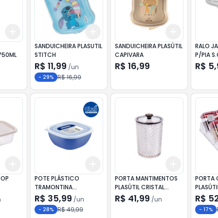
Add
Add
Add
+
3
+
5
+
10
+
3
+
5
+
10
+
3
+
5
+
SANDUICHEIRA PLASUTIL
SANDUICHEIRA PLASÚTIL
RALO J
750ML
STITCH
CAPIVARA
P/PIA S.
R$ 11,99
R$ 16,99
R$ 5
/
un
R$ 16,99
-
29
%
Add
Add
Add
+
3
+
5
+
10
+
3
+
5
+
10
+
3
+
5
+
POP
POTE PLÁSTICO
PORTA MANTIMENTOS
PORTA 
TRAMONTINA
PLASÚTIL CRISTAL
PLASÚTI
MIXCOLOR 2L
DECORADO REDONDO
C/7 PE
R$ 35,99
R$ 41,99
R$ 5
n
/
un
/
un
1,8L
R$ 49,99
-
28
%
-
17
%