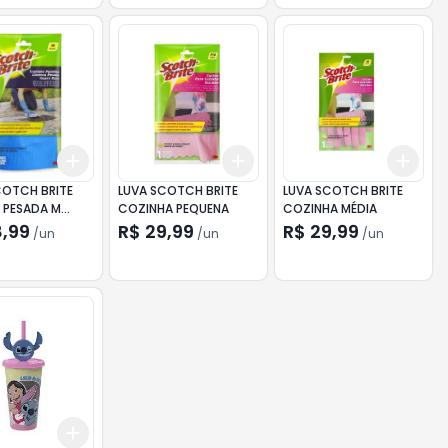
Add
Add
Add
10
+
3
+
5
+
10
+
3
+
5
+
10
+
3
COTCH BRITE
LUVA SCOTCH BRITE
LUVA SCOTCH BRITE
A PESADA M
COZINHA PEQUENA
COZINHA MÉDIA
HA FORRADA
8,99
R$ 29,99
R$ 29,99
/
un
/
un
/
un
Add
10
+
3
+
5
+
10