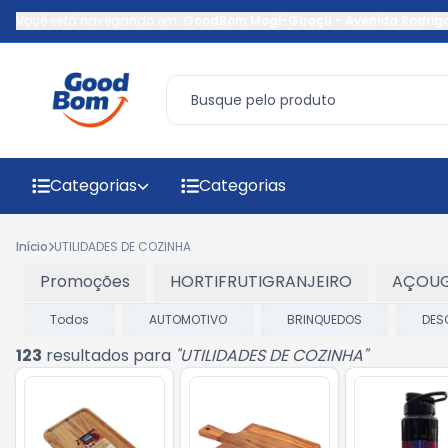
Você está navegando em:
GoodBom Mogi-Guaçu
-
Avenida Rodrig
Categorias
Categorias
Início
UTILIDADES DE COZINHA
Promoções
HORTIFRUTIGRANJEIRO
AÇOU
Todos
AUTOMOTIVO
BRINQUEDOS
DES
123
resultados para
"
UTILIDADES DE COZINHA
"