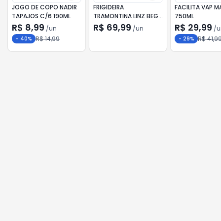
JOGO DE COPO NADIR
FRIGIDEIRA
FACILITA VAP M
TAPAJOS C/6 190ML
TRAMONTINA LINZ BEGE
750ML
24CM
R$ 8,99
R$ 69,99
R$ 29,99
/
un
/
un
/
u
R$ 14,99
R$ 41,9
-
40
%
-
29
%