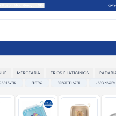
o Mazon
,
Mogi Guaçu
-
SP
Re
GUE
MERCEARIA
FRIOS E LATICÍNIOS
PADARI
CARTÁVEIS
ELETRO
ESPORTE|LAZER
JARDINAGEM