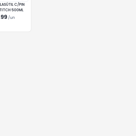
LASÚTIL C/PIN
STITCH 500ML
,99
/
un