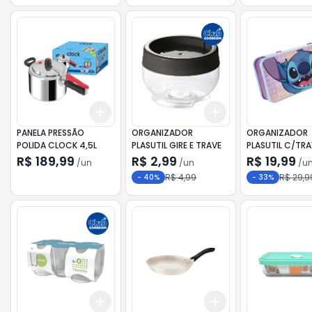
Add
Add
+
3
+
5
+
10
+
3
+
5
+
10
PANELA PRESSÃO
ORGANIZADOR
ORGANIZADOR
POLIDA CLOCK 4,5L
PLASUTIL GIRE E TRAVE
PLASUTIL C/TR
STITCH
R$ 189,99
R$ 2,99
R$ 19,99
/
un
/
un
/
u
R$ 4,99
R$ 29,9
-
40
%
-
33
%
Add
Add
+
3
+
5
+
10
+
3
+
5
+
10