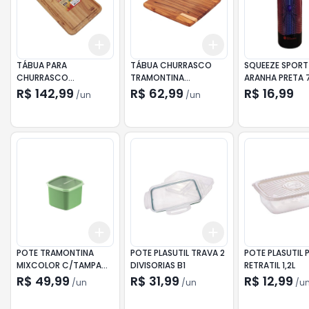
Add
Add
+
3
+
5
+
10
+
3
+
5
+
10
TÁBUA PARA
TÁBUA CHURRASCO
SQUEEZE SPORT
CHURRASCO
TRAMONTINA
ARANHA PRETA 
TRAMONTINA
RETANGULAR DELICATE
R$ 142,99
R$ 62,99
R$ 16,99
/
un
/
un
RETANGULAR SULCO
Add
Add
+
3
+
5
+
10
+
3
+
5
+
10
POTE TRAMONTINA
POTE PLASUTIL TRAVA 2
POTE PLASUTIL 
MIXCOLOR C/TAMPA
DIVISORIAS B1
RETRATIL 1,2L
2,7L
R$ 49,99
R$ 31,99
R$ 12,99
/
un
/
un
/
u