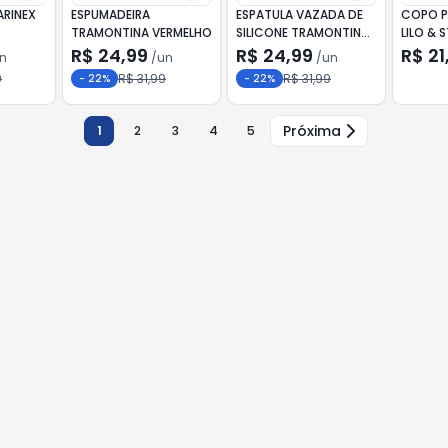
ARINEX
ESPUMADEIRA
ESPATULA VAZADA DE
COPO P
TRAMONTINA VERMELHO
SILICONE TRAMONTINA
LILO & 
VERMELHA
R$ 24,99
R$ 24,99
R$ 21
n
/
un
/
un
9
R$ 31,99
R$ 31,99
-
22
%
-
22
%
Próxima
1
2
3
4
5