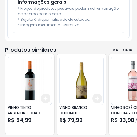
Informações gerais
* Preços de produtos pesáveis podem sofrer variação 
de acordo com o peso;

* Sujeito à disponibilidade de estoque;

* Imagem meramente ilustrativa;
Produtos similares
Ver mais
Add
Add
+
3
+
5
+
10
+
3
+
5
+
10
VINHO TINTO
VINHO BRANCO
VINHO ROSÉ C
ARGENTINO CHAC
CHILDIABLO
CONCHA Y T
CHAC CABERNET FRANC
CHARDONNAY 750ML
SPRITZER 750
R$ 54,99
R$ 79,99
R$ 33,98
750ML