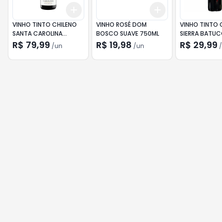
Add
Add
+
3
+
5
+
10
+
3
+
5
+
10
VINHO TINTO CHILENO
VINHO ROSÉ DOM
VINHO TINTO 
SANTA CAROLINA
BOSCO SUAVE 750ML
SIERRA BATU
RESERVA PINOT NOIR
CARMENERE 7
R$ 79,99
R$ 19,98
R$ 29,99
/
un
/
un
/
750ML