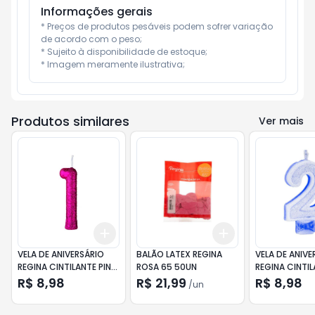
Informações gerais
* Preços de produtos pesáveis podem sofrer variação 
de acordo com o peso;

* Sujeito à disponibilidade de estoque;

* Imagem meramente ilustrativa;
Produtos similares
Ver mais
Add
Add
+
3
+
5
+
10
+
3
+
5
+
10
VELA DE ANIVERSÁRIO
BALÃO LATEX REGINA
VELA DE ANIVE
REGINA CINTILANTE PINK
ROSA 65 50UN
REGINA CINTIL
N.1
N.2
R$ 8,98
R$ 21,99
R$ 8,98
/
un