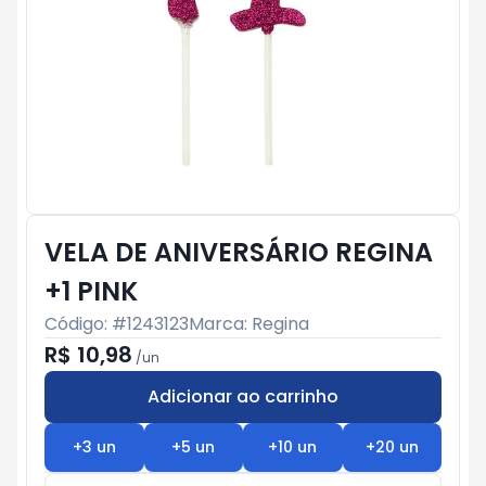
VELA DE ANIVERSÁRIO REGINA
+1 PINK
Código: #
1243123
Marca:
Regina
R$ 10,98
/
un
Adicionar ao carrinho
Subtotal:
R$ 0
+
3
un
+
5
un
+
10
un
+
20
un