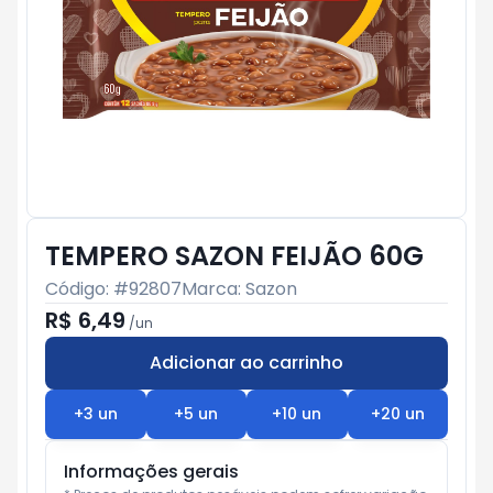
TEMPERO SAZON FEIJÃO 60G
Código: #
92807
Marca:
Sazon
R$ 6,49
/
un
Adicionar ao carrinho
Subtotal:
R$ 0
+
3
un
+
5
un
+
10
un
+
20
un
Informações gerais