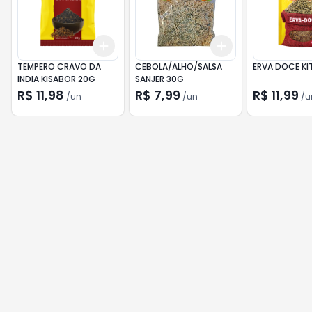
Add
Add
+
3
+
5
+
10
+
3
+
5
+
10
TEMPERO CRAVO DA
CEBOLA/ALHO/SALSA
ERVA DOCE K
INDIA KISABOR 20G
SANJER 30G
R$ 11,98
R$ 7,99
R$ 11,99
/
un
/
un
/
u