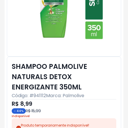
SHAMPOO PALMOLIVE
NATURALS DETOX
ENERGIZANTE 350ML
Código: #
941112
Marca:
Palmolive
R$ 8,99
R$ 15,99
-
44
%
Indisponível
Produto temporariamente indisponível!