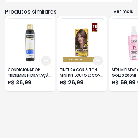
Produtos similares
Ver mais
Add
Add
+
3
+
5
+
10
+
3
+
5
+
10
CONDICIONADOR
TINTURA COR & TON
SÉRUM ELSEVE
TRESEMME HIDRATAÇÃO
MINI KIT LOURO ESCOVA
GOLSS 200ML
PROFUNDA 400ML
6.0
R$ 36,99
R$ 26,99
R$ 59,99